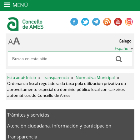
MENÚ
Galego
Español
Buscar
Formulario de búsqueda
Se encuentra usted aquí
Esta aqui: Inicio
»
Transparencia
»
Normativa Municipal
»
Ordenanza fiscal reguladora da taxa pola utilización privativa ou
aproveitamento especial do dominio público local con caixeiros
automáticos do Concello de Ames
Trámites y servicios
Atención ciudadana, información y participación
Transparencia