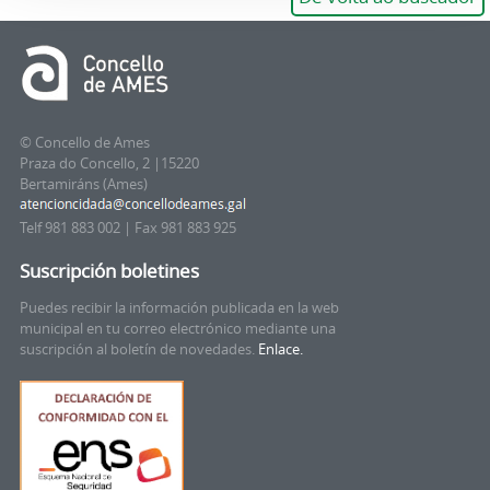
© Concello de Ames
Praza do Concello, 2 |15220
Bertamiráns (Ames)
Telf 981 883 002 | Fax 981 883 925
Suscripción boletines
Puedes recibir la información publicada en la web
municipal en tu correo electrónico mediante una
suscripción al boletín de novedades.
Enlace.