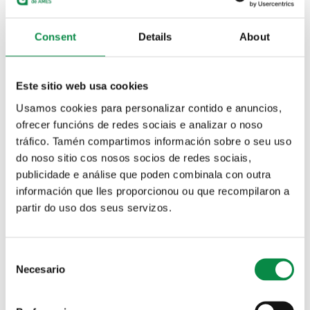
Consent
Details
About
Departamentos municipales
Personal Municipal
Este sitio web usa cookies
Usamos cookies para personalizar contido e anuncios,
Ofertas de empleo público
Procesos selectivos
ofrecer funcións de redes sociais e analizar o noso
tráfico. Tamén compartimos información sobre o seu uso
do noso sitio cos nosos socios de redes sociais,
publicidade e análise que poden combinala con outra
información que lles proporcionou ou que recompilaron a
Bolsas de trabajo
Convenios y pactos
laborales
partir do uso dos seus servizos.
Consent
Necesario
Selection
Formación
Representación del personal