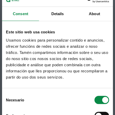
Telf 981 883 002 | Fax 981 883 925
Suscripción boletines
Consent
Details
About
Puedes recibir la información publicada en la web
municipal en tu correo electrónico mediante una
suscripción al boletín de novedades.
Enlace.
Este sitio web usa cookies
Usamos cookies para personalizar contido e anuncios,
ofrecer funcións de redes sociais e analizar o noso
tráfico. Tamén compartimos información sobre o seu uso
do noso sitio cos nosos socios de redes sociais,
publicidade e análise que poden combinala con outra
información que lles proporcionou ou que recompilaron a
partir do uso dos seus servizos.
Síguenos
Política de privacidad
Consent
Aviso Legal
Facebook
Necesario
Accesibilidad
Selection
Twitter
Mapa web
Contacto
Telegram
Politicas de Cookies