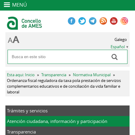
MENÚ
Galego
Español
Buscar
Formulario de búsqueda
Se encuentra usted aquí
Esta aqui: Inicio
»
Transparencia
»
Normativa Municipal
»
Ordenanza fiscal reguladora da taxa pola prestación de servizos
complementarios educativos e de conciliación da vida familiar e
laboral
Trámites y servicios
Atención ciudadana, información y participación
Transparencia