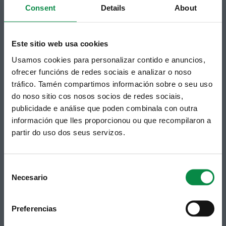
Consent
Details
About
municipal en tu correo electrónico mediante una
suscripción al boletín de novedades.
Enlace.
Este sitio web usa cookies
Usamos cookies para personalizar contido e anuncios,
ofrecer funcións de redes sociais e analizar o noso
tráfico. Tamén compartimos información sobre o seu uso
do noso sitio cos nosos socios de redes sociais,
publicidade e análise que poden combinala con outra
información que lles proporcionou ou que recompilaron a
partir do uso dos seus servizos.
Síguenos
Política de privacidad
Aviso Legal
Facebook
Accesibilidad
Consent
Twitter
Mapa web
Necesario
Contacto
Selection
Telegram
Politicas de Cookies
RSS
Hemeroteca
Preferencias
Youtube