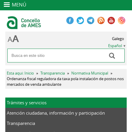
MENÚ
Galego
Español
Buscar
Formulario de búsqueda
Se encuentra usted aquí
Esta aqui: Inicio
»
Transparencia
»
Normativa Municipal
»
Ordenanza fiscal reguladora da taxa pola instalación de postos nos
mercados de venda ambulante
Trámites y servicios
Atención ciudadana, información y participación
Transparencia