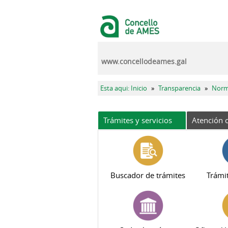
Pasar al contenido principal
www.concellodeames.gal
Se encuentra usted aquí
Esta aqui: Inicio
»
Transparencia
»
Norm
Trámites y servicios
Atención c
Buscador de trámites
Trámit