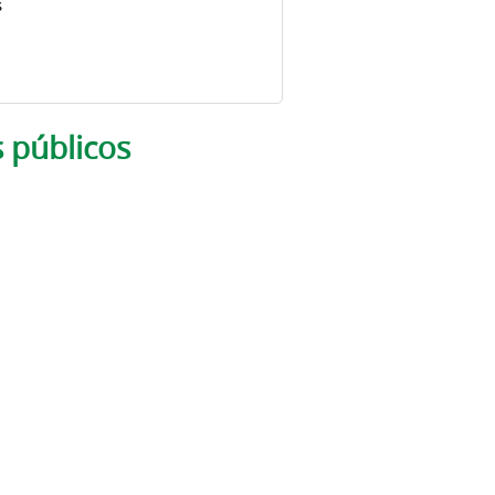
s
s públicos