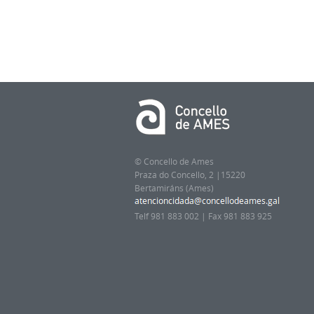
© Concello de Ames
Praza do Concello, 2 |15220
Bertamiráns (Ames)
Telf 981 883 002 | Fax 981 883 925