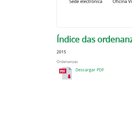
Sede electrónica
Oficina Vi
Solapas principales
Índice das ordenanz
2015
Ordenanzas
Descargar PDF