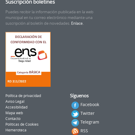
Suscripción boletines
Puedes recibir la información publicada en la web
municipal en tu correo electrónico mediante una
suscripción al boletín de novedades.
Enlace.
Síguenos
Política de privacidad
Aviso Legal
Facebook
Accesibilidad
Twitter
Mapa web
Contacto
Telegram
Politicas de Cookies
Hemeroteca
RSS