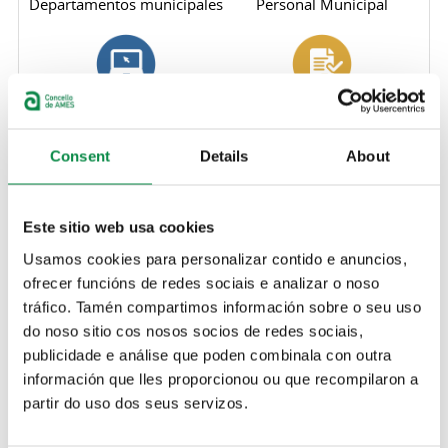
Departamentos municipales
Personal Municipal
Ofertas de empleo público
Procesos selectivos
Consent
Details
About
Bolsas de trabajo
Convenios y pactos
Este sitio web usa cookies
laborales
Usamos cookies para personalizar contido e anuncios,
ofrecer funcións de redes sociais e analizar o noso
tráfico. Tamén compartimos información sobre o seu uso
do noso sitio cos nosos socios de redes sociais,
Formación
Representación del personal
publicidade e análise que poden combinala con outra
información que lles proporcionou ou que recompilaron a
partir do uso dos seus servizos.
Solapas principales
Indicadores de transparencia