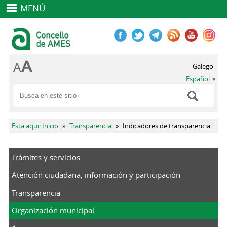
MENÚ
Galego
Español
Buscar
Formulario de búsqueda
Se encuentra usted aquí
Esta aqui: Inicio
»
Transparencia
»
Indicadores de transparencia
Trámites y servicios
Atención ciudadana, información y participación
Transparencia
Organización municipal