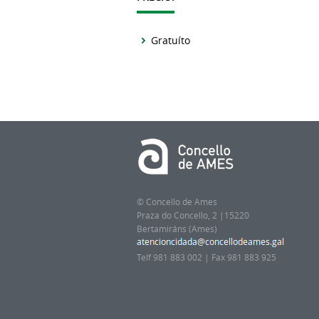
Gratuíto
© Concello de Ames
Praza do Concello, 2 |15220
Bertamiráns (Ames)
Telf 981 883 002 | Fax 981 883 925