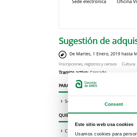
Sede electrónica
Oficina Vi
Solapas principales
Sugestión de adquis
De
Martes, 1 Enero, 2019
hasta
M
Inscripciones, registros y censos
Cultura
Tramite activo:
Cerrado
PARA QUE (FINALIDAD):
Solicitudes de adquisiciones
Consent
QUIEN PUEDE HACERLO:
Este sitio web usa cookies
Cualquier persona, cualquier enti
Usamos cookies para personal