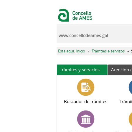
Pasar al contenido principal
www.concellodeames.gal
Se encuentra usted aquí
Esta aqui: Inicio
»
Trámties e servizos
»
Trámites y servicios
Atención c
Buscador de trámites
Trámit