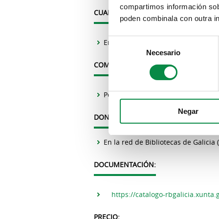
compartimos información sobr
CUANDO:
poden combinala con outra in
Consent
En cualquier momento
Necesario
Selection
COMO SE HACE:
Por internet
Negar
DONDE:
En la red de Bibliotecas de Galicia
DOCUMENTACIÓN:
https://catalogo-rbgalicia.xunta
PRECIO: