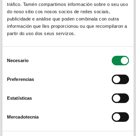
tráfico. Tamén compartimos información sobre o seu uso
Decretos
Información tributaria
do noso sitio cos nosos socios de redes sociais,
publicidade e análise que poden combinala con outra
información que lles proporcionou ou que recompilaron a
partir do uso dos seus servizos.
Registro de intereses
Aguas de Ames
Consent
Necesario
Selection
OTC Ames
Preferencias
Solapas principales
Solicitud local de ensayo
Estatísticas
municipal A Factoría
Jueves, 15 julio, 2021
Mercadotecnia
Alquiler y reserva de instalaciones
Cultura
,
Edificios, casas y lugares