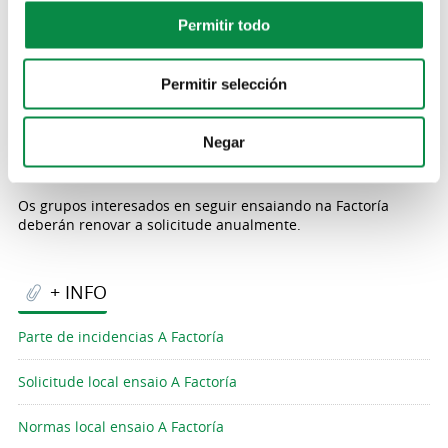
Tramite activo:
Abierto
Permitir todo
Os músicos e músicas de Ames xa poden reservar os
materiais e as instalacións do local municipal A Factoría
Permitir selección
enviando a solicitude a través do correo electrónico
omix@concellodeames.gal
. Debe, polo menos, un dos/as
seus/súas integrantes debe estar empadroado en Ames e o
Negar
grupo debe estar dado de alta no censo municipal de
artistas do concello.
Os grupos interesados en seguir ensaiando na Factoría
deberán renovar a solicitude anualmente.
+ INFO
Parte de incidencias A Factoría
Solicitude local ensaio A Factoría
Normas local ensaio A Factoría