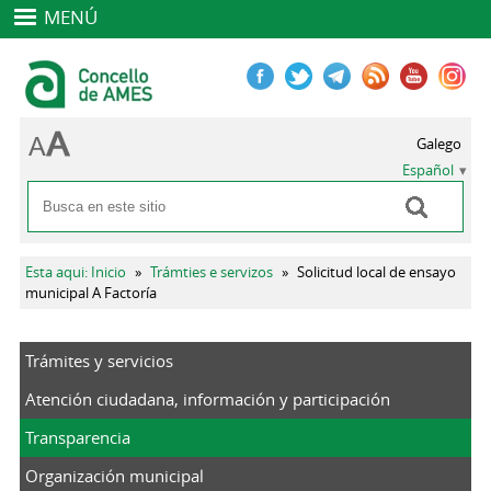
MENÚ
Galego
Español
Buscar
Formulario de búsqueda
Se encuentra usted aquí
Esta aqui: Inicio
»
Trámties e servizos
»
Solicitud local de ensayo
municipal A Factoría
Trámites y servicios
Atención ciudadana, información y participación
Transparencia
Organización municipal