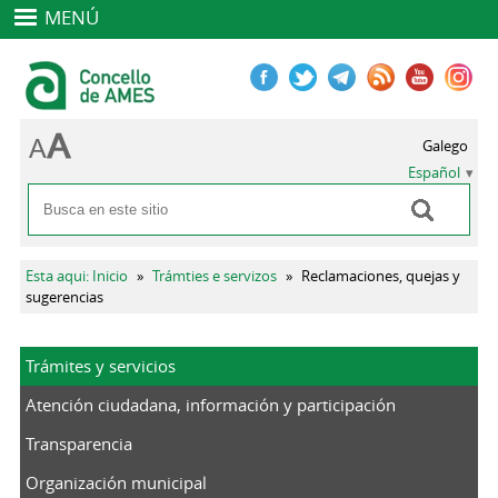
MENÚ
Galego
Español
Buscar
Formulario de búsqueda
Se encuentra usted aquí
Esta aqui: Inicio
»
Trámties e servizos
»
Reclamaciones, quejas y
sugerencias
Trámites y servicios
Atención ciudadana, información y participación
Transparencia
Organización municipal