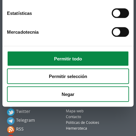
Puedes recibir la información publicada en la web
Estatísticas
municipal en tu correo electrónico mediante una
suscripción al boletín de novedades.
Enlace.
Mercadotecnia
Permitir todo
Permitir selección
Síguenos
Política de privacidad
Negar
Aviso Legal
Facebook
Accesibilidad
Twitter
Mapa web
Contacto
Telegram
Politicas de Cookies
RSS
Hemeroteca