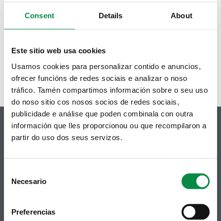
Consent
Details
About
+ INFO
Este sitio web usa cookies
Reclamacións, queixas e suxestións
Usamos cookies para personalizar contido e anuncios,
ofrecer funcións de redes sociais e analizar o noso
tráfico. Tamén compartimos información sobre o seu uso
do noso sitio cos nosos socios de redes sociais,
publicidade e análise que poden combinala con outra
información que lles proporcionou ou que recompilaron a
partir do uso dos seus servizos.
© Concello de Ames
Praza do Concello, 2 |15220
Consent
Bertamiráns (Ames)
Necesario
Selection
Telf 981 883 002 | Fax 981 883 925
Preferencias
Suscripción boletines