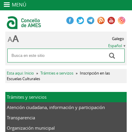
MENÚ
Galego
Español
Buscar
Formulario de búsqueda
Se encuentra usted aquí
Esta aqui: Inicio
»
Trámties e servizos
»
Inscripción en las
Escuelas Culturales
Trámites y servicios
Atención ciudadana, información y participación
Transparencia
Organización municipal