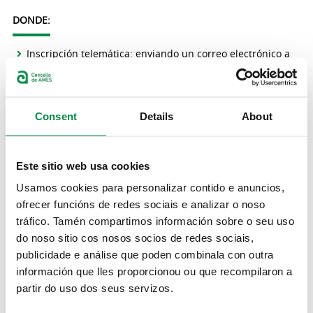
DONDE:
Inscripción telemática: enviando un correo electrónico a
la dirección
cultura@concellodeames.gal
Inscripción presencial: Casa da Cultura de O Milladoiro y
Pazo da Peregrina, en Bertamiráns.
Consent
Details
About
DOCUMENTACIÓN:
Este sitio web usa cookies
Datos personales.
Usamos cookies para personalizar contido e anuncios,
Autorización del padre/madre/tutor en el caso de
menores.
ofrecer funcións de redes sociais e analizar o noso
tráfico. Tamén compartimos información sobre o seu uso
PRECIO:
do noso sitio cos nosos socios de redes sociais,
publicidade e análise que poden combinala con outra
Menores de 18 años: 40€.
información que lles proporcionou ou que recompilaron a
2º miembro menor de 18 años: 20€.
partir do uso dos seus servizos.
3º y restantes miembros menores de 18 años: 10€.