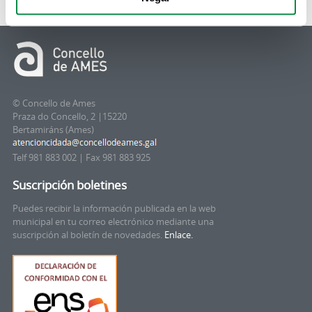
© Concello de Ames
Praza do Concello, 2 |15220
Bertamiráns (Ames)
Telf 981 883 002 | Fax 981 883 925
Suscripción boletines
Puedes recibir la información publicada en la web
municipal en tu correo electrónico mediante una
suscripción al boletín de novedades.
Enlace.