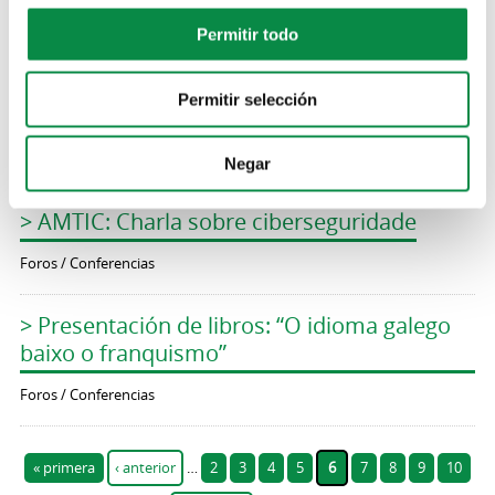
protocolo, boas maneiras e imaxe”
Permitir todo
Foros / Conferencias
Permitir selección
> Presentación de libros: “O sal dos días”
Foros / Conferencias
Negar
> AMTIC: Charla sobre ciberseguridade
Foros / Conferencias
> Presentación de libros: “O idioma galego
baixo o franquismo”
Foros / Conferencias
Páginas
« primera
‹ anterior
…
2
3
4
5
6
7
8
9
10