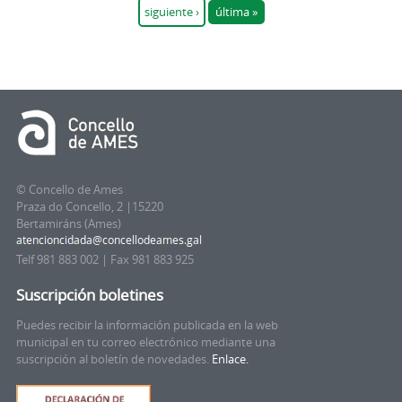
siguiente ›
última »
© Concello de Ames
Praza do Concello, 2 |15220
Bertamiráns (Ames)
Telf 981 883 002 | Fax 981 883 925
Suscripción boletines
Puedes recibir la información publicada en la web
municipal en tu correo electrónico mediante una
suscripción al boletín de novedades.
Enlace.