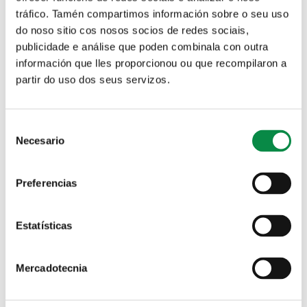
> Encontros literarios: Fernando Franjo
tráfico. Tamén compartimos información sobre o seu uso
do noso sitio cos nosos socios de redes sociais,
Foros / Conferencias
publicidade e análise que poden combinala con outra
información que lles proporcionou ou que recompilaron a
> Encontros literarios: Eduardo Estévez
partir do uso dos seus servizos.
Foros / Conferencias
Consent
> Encontros literarios: Diego Rojo e Krzysztof
Necesario
Selection
Powałka
Foros / Conferencias
Preferencias
> Presentación de libros: “Retratos en
Estatísticas
branco e negro”
Foros / Conferencias
Mercadotecnia
> Presentación de libros: “Cuestión social: