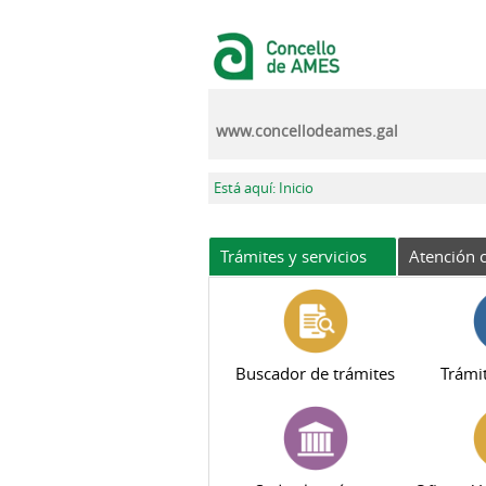
Pasar al contenido principal
www.concellodeames.gal
Se encuentra usted aquí
Está aquí: Inicio
Trámites y servicios
Atención c
Buscador de trámites
Trámit