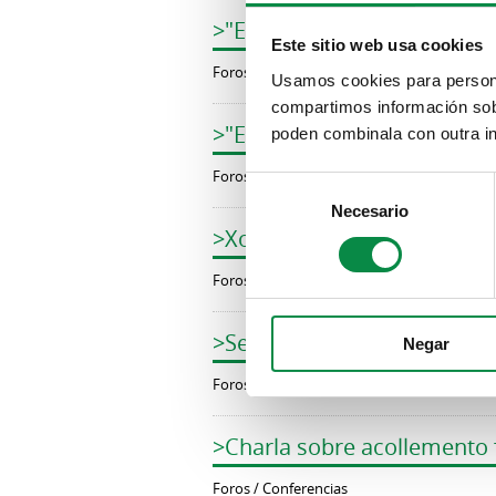
>"Encontros co alcalde": A
Este sitio web usa cookies
Foros / Conferencias
Usamos cookies para personal
compartimos información sobr
>"Encontros co alcalde": Ag
poden combinala con outra in
Foros / Conferencias
Consent
Necesario
Selection
>Xornada de emprendement
Foros / Conferencias
>Segundo congreso Parto d
Negar
Foros / Conferencias
>Charla sobre acollemento 
Foros / Conferencias