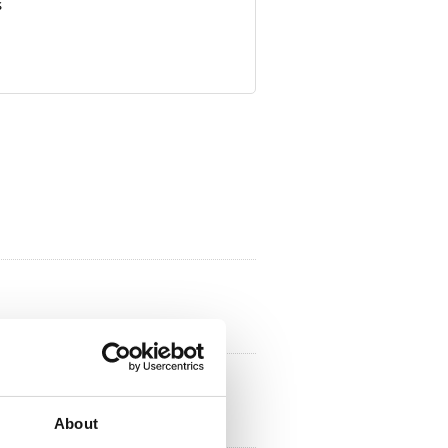
s
About