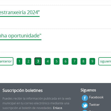
stranxeiría 2024”
unha oportunidade"
 anterior
1
2
3
4
5
6
7
8
9
siguien
Suscripción boletines
Síguenos
Facebook
Puedes recibir la información publicada en la web
municipal en tu correo electrónico mediante una
Twitter
suscripción al boletín de novedades.
Enlace.