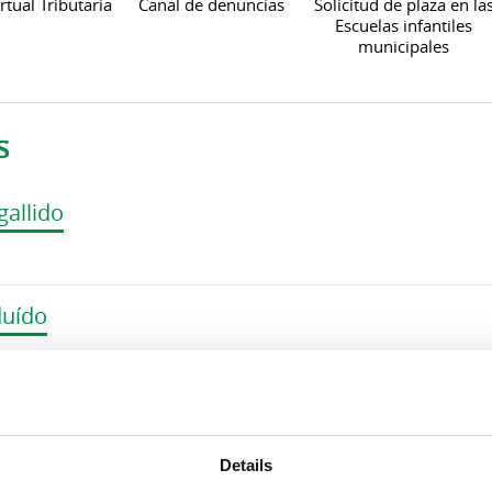
rtual Tributaria
Canal de denuncias
Solicitud de plaza en la
Escuelas infantiles
municipales
s
gallido
duído
ugapesada
Details