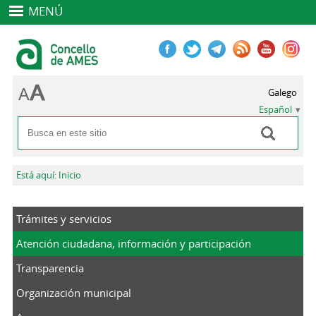
MENÚ
Galego
Español
Buscar
Formulario de búsqueda
Se encuentra usted aquí
Está aquí: Inicio
Trámites y servicios
Atención ciudadana, información y participación
Transparencia
Organización municipal