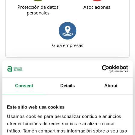
Protección de datos
Asociaciones
personales
Guía empresas
Artes escénicas
> Teatro: As palabras perdidas
Consent
Details
About
Artes escénicas
Este sitio web usa cookies
> Danza contemporánea: "Nina Ninette"
Usamos cookies para personalizar contido e anuncios,
Artes escénicas
ofrecer funcións de redes sociais e analizar o noso
tráfico. Tamén compartimos información sobre o seu uso