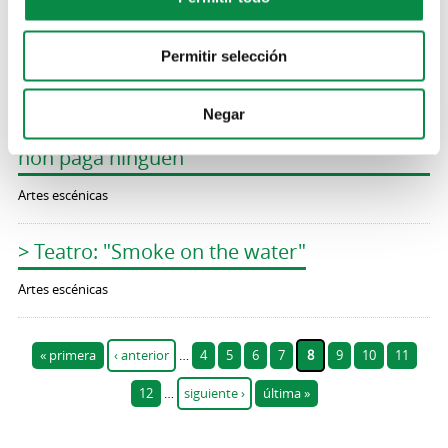
> Teatro: "As alumnas"
Permitir selección
Artes escénicas
Negar
> Grupo Municipal de Teatro de Ames: Aquí
non paga ninguén
Artes escénicas
> Teatro: "Smoke on the water"
Artes escénicas
Páginas
« primera
‹ anterior
…
4
5
6
7
8
9
10
11
12
…
siguiente ›
última »