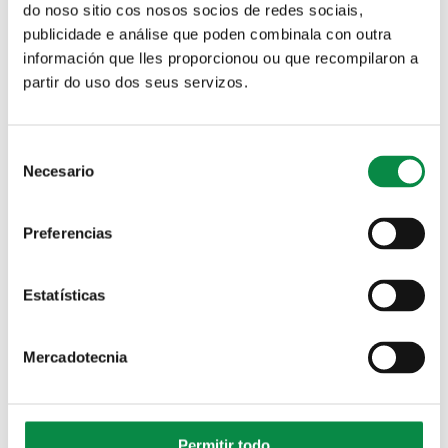
do noso sitio cos nosos socios de redes sociais,
> Teatro: "A señora de Forcadela"
publicidade e análise que poden combinala con outra
Artes escénicas
información que lles proporcionou ou que recompilaron a
partir do uso dos seus servizos.
> Encontro de escolas de música
Artes escénicas
Consent
Necesario
Selection
> Obradoiro da EMMA: teatro musical
Preferencias
Artes escénicas
> Danza contemporánea: "Tabú"
Estatísticas
Artes escénicas
Mercadotecnia
> Teatro: "Morte accidental dun anarquista"
Artes escénicas
Permitir todo