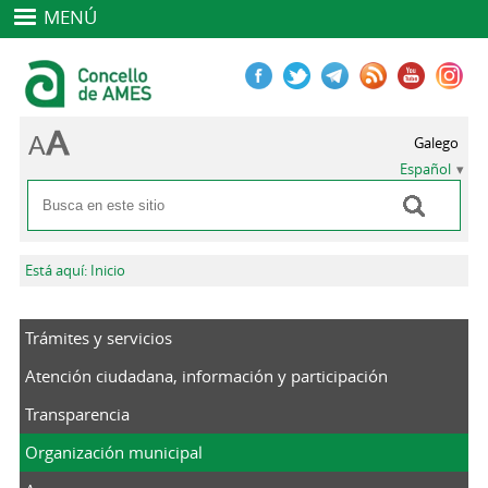
MENÚ
Galego
Español
Buscar
Formulario de búsqueda
Se encuentra usted aquí
Está aquí: Inicio
Trámites y servicios
Atención ciudadana, información y participación
Transparencia
Organización municipal