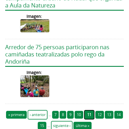
a Aula da Natureza
Imagen:
Arredor de 75 persoas participaron nas
camiñadas teatralizadas polo rego da
Andoriña
Imagen:
Páginas
« primera
‹ anterior
…
7
8
9
10
11
12
13
14
15
…
siguiente ›
última »