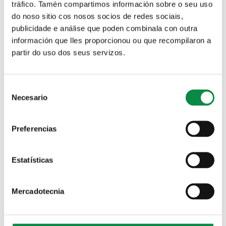
>Obradoiro “Alianza cos morcegos”
tráfico. Tamén compartimos información sobre o seu uso
do noso sitio cos nosos socios de redes sociais,
Actividades
publicidade e análise que poden combinala con outra
información que lles proporcionou ou que recompilaron a
A Aula da Natureza organiza o 6 de abril o
partir do uso dos seus servizos.
obradoiro “Alianza cos morcegos”
Imagen:
Consent
Necesario
Selection
Preferencias
Estatísticas
O Concello de Ames conmemorou o Día
Mundial da Auga cunha exposición no paseo
fluvial de Bertamiráns
Mercadotecnia
Imagen: