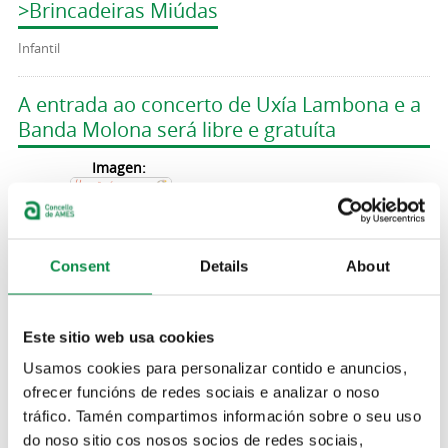
>Brincadeiras Miúdas
Infantil
A entrada ao concerto de Uxía Lambona e a
Banda Molona será libre e gratuíta
Imagen:
Consent
Details
About
Volve a Ames Uxía Lambona e a Banda
Este sitio web usa cookies
Molona co seu novo espectáculo "Un soño
é..."
Usamos cookies para personalizar contido e anuncios,
ofrecer funcións de redes sociais e analizar o noso
Imagen:
tráfico. Tamén compartimos información sobre o seu uso
do noso sitio cos nosos socios de redes sociais,