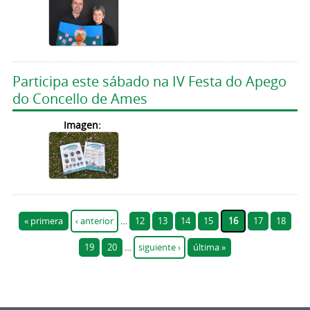
Participa este sábado na IV Festa do Apego
do Concello de Ames
Imagen:
Páginas
« primera
‹ anterior
…
12
13
14
15
16
17
18
19
20
…
siguiente ›
última »