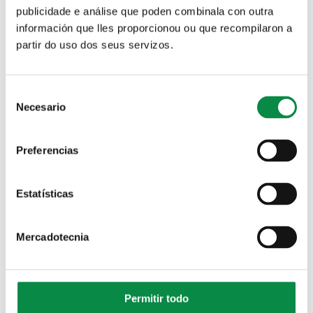
publicidade e análise que poden combinala con outra
información que lles proporcionou ou que recompilaron a
partir do uso dos seus servizos.
O programa Apego propón un obradoiro de
porteo e lactación
Consent
Necesario
Selection
Imagen:
Preferencias
Estatísticas
Aberto o prazo de inscrición para participar
Mercadotecnia
na actividade “Tecendo fíos”, do programa
Apego
Imagen:
Permitir todo