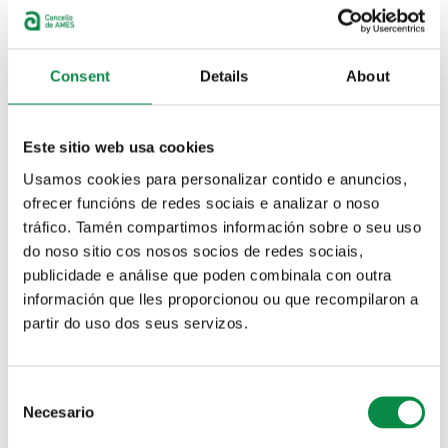
Idioma
Español
Consent
Details
About
>Pasarrúas sorpresa no Milladoiro
Actividades
Este sitio web usa cookies
>Pasarrúas sorpresa no Milladoiro
Usamos cookies para personalizar contido e anuncios,
ofrecer funcións de redes sociais e analizar o noso
Actividades
tráfico. Tamén compartimos información sobre o seu uso
do noso sitio cos nosos socios de redes sociais,
A Asociación veciñal "O Reguiño” coloca un
publicidade e análise que poden combinala con outra
buzón para que os nenos e nenas poidan
información que lles proporcionou ou que recompilaron a
envías as súas cartas de Nadal
partir do uso dos seus servizos.
Imagen:
Consent
Necesario
Selection