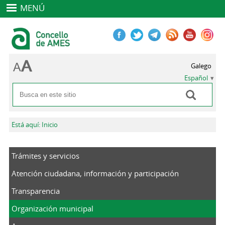
MENÚ
Galego
Español
Buscar
Formulario de búsqueda
Se encuentra usted aquí
Está aquí: Inicio
Trámites y servicios
Atención ciudadana, información y participación
Transparencia
Organización municipal