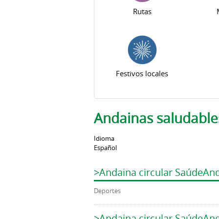
Rutas
Festivos locales
Andainas saludable
Idioma
Español
>Andaina circular SaúdeAn
Deportes
>Andaina circular SaúdeAn