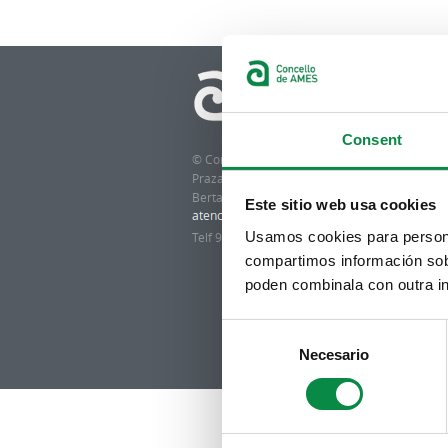
Consent
© Concello de Ames
Praza do Concello, 2 |15220
Bertamiráns (Ames)
Este sitio web usa cookies
Usamos cookies para personal
Telf 981 883 002 | Fax 981 883 925
compartimos información sobr
poden combinala con outra in
Consent
Necesario
Selection