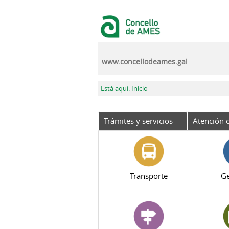
Pasar al contenido principal
www.concellodeames.gal
Se encuentra usted aquí
Está aquí: Inicio
Trámites y servicios
Atención c
Transporte
Ge