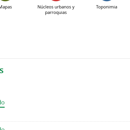
Mapas
Núcleos urbanos y
Toponimia
parroquias
s
do
do