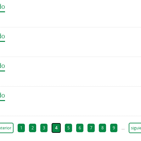
do
do
do
do
nterior
1
2
3
4
5
6
7
8
9
…
sigui