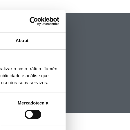
Política de privacidad
Aviso Legal
Accesibilidad
About
Mapa web
Contacto
Politicas de Cookies
Hemeroteca
alizar o noso tráfico. Tamén
ublicidade e análise que
o uso dos seus servizos.
Mercadotecnia