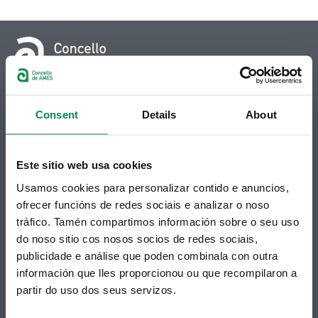
© Concello de Ames
Praza do Concello, 2 |15220
Consent
Details
About
Bertamiráns (Ames)
Telf 981 883 002 | Fax 981 883 925
Este sitio web usa cookies
Suscripción boletines
Usamos cookies para personalizar contido e anuncios,
ofrecer funcións de redes sociais e analizar o noso
Puedes recibir la información publicada en la web
municipal en tu correo electrónico mediante una
tráfico. Tamén compartimos información sobre o seu uso
suscripción al boletín de novedades.
Enlace.
do noso sitio cos nosos socios de redes sociais,
publicidade e análise que poden combinala con outra
información que lles proporcionou ou que recompilaron a
partir do uso dos seus servizos.