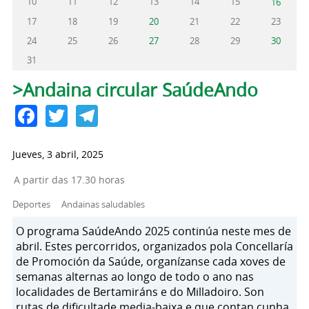
10
11
12
13
14
15
16
17
18
19
20
21
22
23
24
25
26
27
28
29
30
31
Solapas principales
>Andaina circular SaúdeAndo
Facebook
Twitter
Telegram
Jueves, 3 abril, 2025
A partir das 17.30 horas
Deportes
Andainas saludables
O programa SaúdeAndo 2025 continúa neste mes de
abril. Estes percorridos, organizados pola Concellaría
de Promoción da Saúde, organízanse cada xoves de
semanas alternas ao longo de todo o ano nas
localidades de Bertamiráns e do Milladoiro. Son
rutas de dificultade media-baixa e que contan cunha