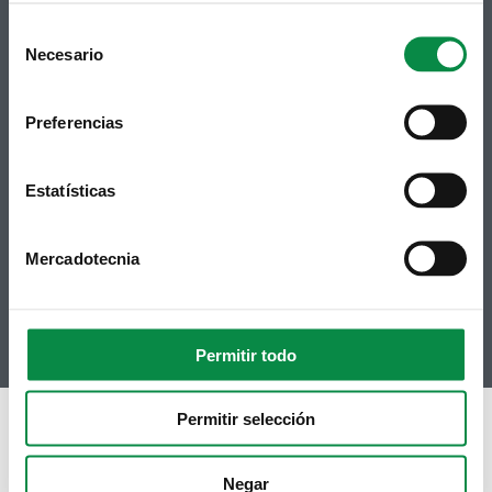
Consent
Necesario
Selection
Preferencias
Síguenos
Política de privacidad
Aviso Legal
Facebook
Accesibilidad
Estatísticas
Twitter
Mapa web
Contacto
Telegram
Politicas de Cookies
Mercadotecnia
RSS
Hemeroteca
Youtube
Instagram
Permitir todo
Permitir selección
Negar