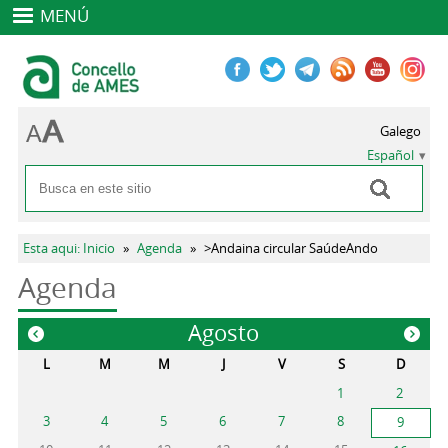
MENÚ
Galego
Español
Buscar
Formulario de búsqueda
Se encuentra usted aquí
Esta aqui: Inicio
»
Agenda
»
>Andaina circular SaúdeAndo
Agenda
Agosto
«
»
L
M
M
J
V
S
D
1
2
3
4
5
6
7
8
9