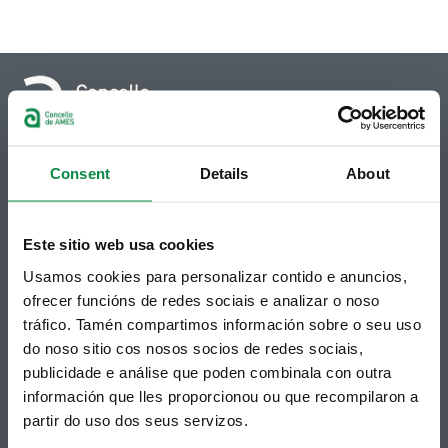
© Concello de Ames
Consent
Details
About
Praza do Concello, 2 |15220
Bertamiráns (Ames)
Telf 981 883 002 | Fax 981 883 925
Este sitio web usa cookies
Usamos cookies para personalizar contido e anuncios,
Suscripción boletines
ofrecer funcións de redes sociais e analizar o noso
Puedes recibir la información publicada en la web
tráfico. Tamén compartimos información sobre o seu uso
municipal en tu correo electrónico mediante una
do noso sitio cos nosos socios de redes sociais,
suscripción al boletín de novedades.
Enlace.
publicidade e análise que poden combinala con outra
información que lles proporcionou ou que recompilaron a
partir do uso dos seus servizos.