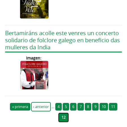
Bertamiráns acolle este venres un concerto
solidario de folclore galego en beneficio das
mulleres da India
Imagen:
Páginas
« primera
‹ anterior
…
4
5
6
7
8
9
10
11
12