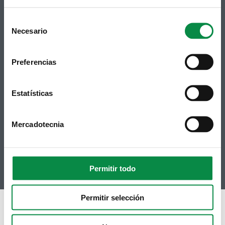
Consent
Necesario
Selection
Preferencias
Síguenos
Política de privacidad
Aviso Legal
Facebook
Accesibilidad
Estatísticas
Twitter
Mapa web
Contacto
Telegram
Politicas de Cookies
Mercadotecnia
RSS
Hemeroteca
Youtube
Instagram
Permitir todo
Permitir selección