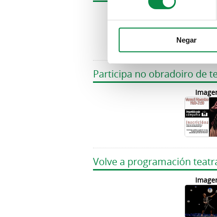
Image
Negar
Participa no obradoiro de t
Image
Volve a programación teatr
Image