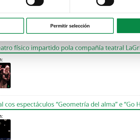
n:
Permitir selección
eatro físico impartido pola compañía teatral LaGr
n:
al cos espectáculos “Geometría del alma” e “Go
n: