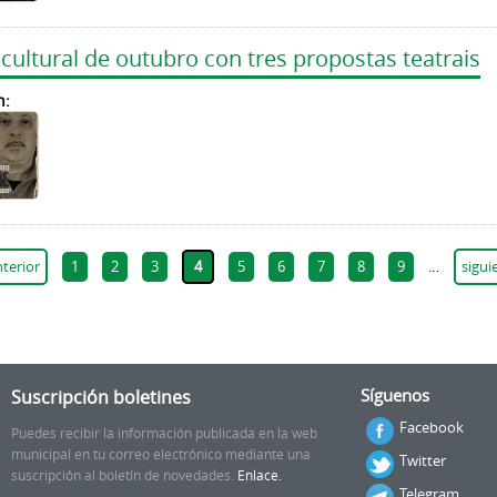
ultural de outubro con tres propostas teatrais
n:
nterior
1
2
3
4
5
6
7
8
9
…
sigui
Suscripción boletines
Síguenos
Facebook
Puedes recibir la información publicada en la web
municipal en tu correo electrónico mediante una
Twitter
suscripción al boletín de novedades.
Enlace.
Telegram