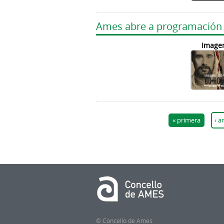
Ames abre a programación c
Image
Páginas
« primera
‹ a
© Concello de Ames