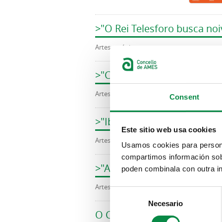
>"O Rei Telesforo busca noi
Artes escénicas
>"Comedia Bífida" Grupo de
Artes escénicas
Consent
>"Ibáñez Cabaré", de Teatro
Este sitio web usa cookies
Artes escénicas
Usamos cookies para personal
compartimos información sobr
>"Anacos", de Anacos Teatro
poden combinala con outra in
Artes escénicas
Consent
Necesario
Selection
O Concello de Ames presen