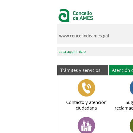
Pasar al contenido principal
www.concellodeames.gal
Se encuentra usted aquí
Está aquí: Inicio
Trámites y servicios
Atención c
Contacto y atención
Sug
ciudadana
reclamac