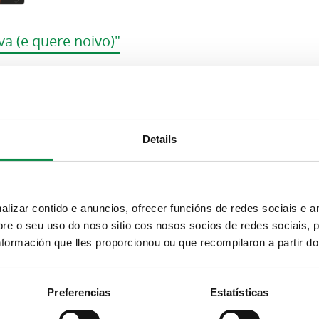
va (e quere noivo)"
 Teatro da Asociación Terras de Outes
Details
 das Maniotas (IES Brión)
izar contido e anuncios, ofrecer funcións de redes sociais e an
e o seu uso do noso sitio cos nosos socios de redes sociais, p
 (Aula de teatro de Teo)
formación que lles proporcionou ou que recompilaron a partir d
Preferencias
Estatísticas
ta a Mostra de Teatro Afeccionado 2024