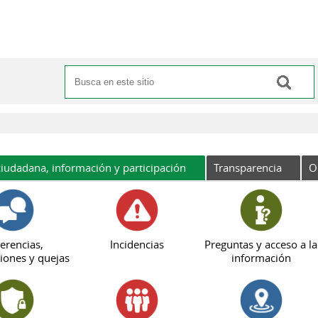
Buscar
Formulario de búsqueda
iudadana, información y participación
Transparencia
O
erencias,
Incidencias
Preguntas y acceso a la
iones y quejas
información