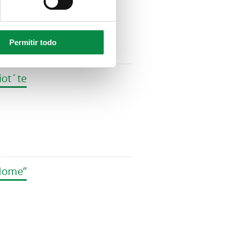
Permitir todo
iot´te
 Home”