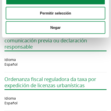
Español
Permitir selección
Ordenanza fiscal reguladora da taxa pola
licenza de apertura de establecementos ou
pola actividade de control posterior
Negar
daquelas actividades sometidas a
comunicación previa ou declaración
responsable
Idioma
Español
Ordenanza fiscal reguladora da taxa por
expedición de licenzas urbanísticas
Idioma
Español