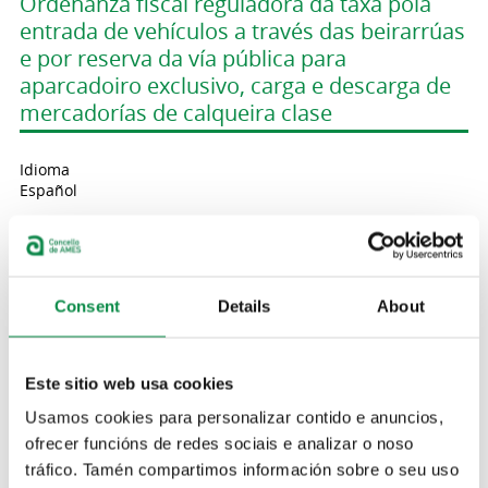
Ordenanza fiscal reguladora da taxa pola
entrada de vehículos a través das beirarrúas
e por reserva da vía pública para
aparcadoiro exclusivo, carga e descarga de
mercadorías de calqueira clase
Idioma
Español
Ordenanza fiscal reguladora da taxa pola
actividade administrativa do cemiterio
municipal
Consent
Details
About
Idioma
Este sitio web usa cookies
Español
Usamos cookies para personalizar contido e anuncios,
ofrecer funcións de redes sociais e analizar o noso
Ordenanza fiscal reguladora da taxa pola
tráfico. Tamén compartimos información sobre o seu uso
prestación do servizo de axuda no fogar