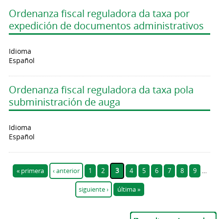
Ordenanza fiscal reguladora da taxa por
expedición de documentos administrativos
Idioma
Español
Ordenanza fiscal reguladora da taxa pola
subministración de auga
Idioma
Español
Páginas
« primera
‹ anterior
1
2
3
4
5
6
7
8
9
…
siguiente ›
última »