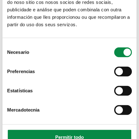
do noso sitio cos nosos socios de redes sociais,
publicidade e análise que poden combinala con outra
Idioma
información que lles proporcionou ou que recompilaron a
Español
partir do uso dos seus servizos.
Ordenanza fiscal reguladora da taxa pola
prestación de servizos complementarios
Consent
Necesario
educativos e de conciliación da vida familiar
Selection
e laboral
Preferencias
Idioma
Español
Estatísticas
Ordenanza fiscal reguladora da taxa por
licenzas de autotaxi e demais vehículos de
Mercadotecnia
alugueiro
Idioma
Permitir todo