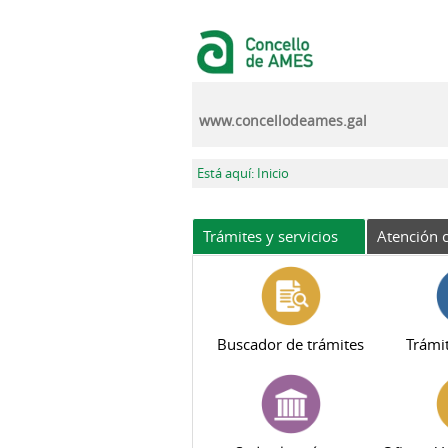
Pasar al contenido principal
www.concellodeames.gal
Se encuentra usted aquí
Está aquí: Inicio
Trámites y servicios
Atención c
Buscador de trámites
Trámit