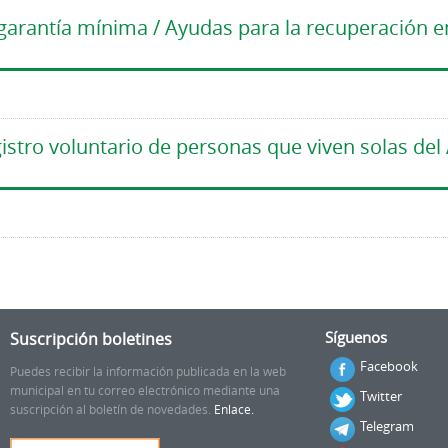
e garantía mínima / Ayudas para la recuperación e
egistro voluntario de personas que viven solas d
Suscripción boletines
Síguenos
Facebook
Puedes recibir la información publicada en la web
municipal en tu correo electrónico mediante una
Twitter
suscripción al boletín de novedades.
Enlace.
Telegram