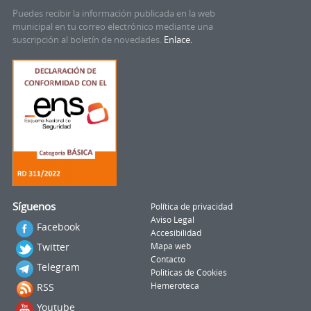
Puedes recibir la información publicada en la web
municipal en tu correo electrónico mediante una
suscripción al boletín de novedades.
Enlace.
Síguenos
Política de privacidad
Aviso Legal
Facebook
Accesibilidad
Twitter
Mapa web
Contacto
Telegram
Politicas de Cookies
RSS
Hemeroteca
Youtube