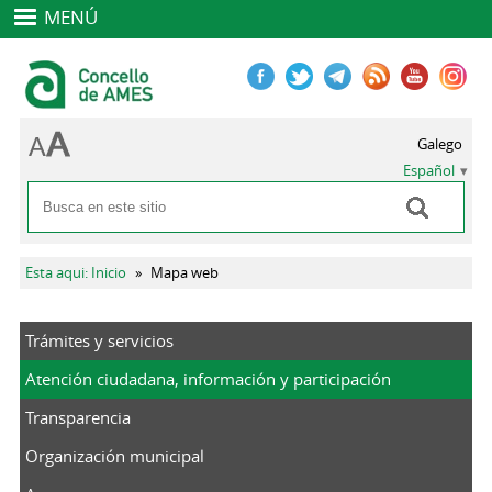
MENÚ
Galego
Español
Buscar
Formulario de búsqueda
Se encuentra usted aquí
Esta aqui: Inicio
»
Mapa web
Trámites y servicios
Atención ciudadana, información y participación
Transparencia
Organización municipal