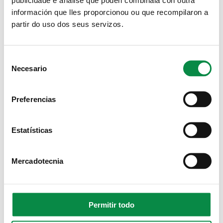
Grupos Políticos Municipales
información que lles proporcionou ou que recompilaron a
partir do uso dos seus servizos.
Pleno
Áreas de gobierno
Consent
Necesario
Selection
Alcalde
Departamentos Municipales
Preferencias
Ofertas empleo público
Estatísticas
Personal municipal
Procesos selectivos
Mercadotecnia
Bolsas de trabajo
Convenios y pactos laborales
Permitir todo
Formación