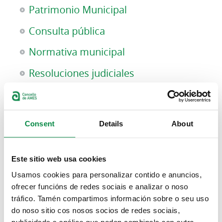
Patrimonio Municipal
Consulta pública
Normativa municipal
Resoluciones judiciales
Actas
Urbanismo, obras públicas y
Consent
Details
About
medioambiente
Indicadores de transparencia
Este sitio web usa cookies
Decretos
Usamos cookies para personalizar contido e anuncios,
ofrecer funcións de redes sociais e analizar o noso
Organización Municipal
tráfico. Tamén compartimos información sobre o seu uso
do noso sitio cos nosos socios de redes sociais,
Concejales y Concejalas
publicidade e análise que poden combinala con outra