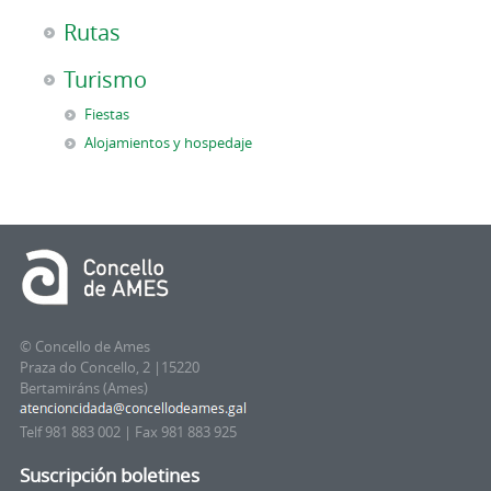
Rutas
Turismo
Fiestas
Alojamientos y hospedaje
© Concello de Ames
Praza do Concello, 2 |15220
Bertamiráns (Ames)
Telf 981 883 002 | Fax 981 883 925
Suscripción boletines