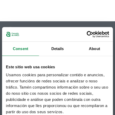
Consent
Details
About
© Concello de Ames
Praza do Concello, 2 |15220
Bertamiráns (Ames)
Este sitio web usa cookies
Telf 981 883 002 | Fax 981 883 925
Usamos cookies para personalizar contido e anuncios,
Suscripción boletines
ofrecer funcións de redes sociais e analizar o noso
tráfico. Tamén compartimos información sobre o seu uso
Puedes recibir la información publicada en la web
do noso sitio cos nosos socios de redes sociais,
municipal en tu correo electrónico mediante una
suscripción al boletín de novedades.
Enlace.
publicidade e análise que poden combinala con outra
información que lles proporcionou ou que recompilaron a
partir do uso dos seus servizos.