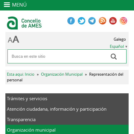
MENÚ
Galego
Español
Buscar
Formulario de búsqueda
Se encuentra usted aquí
Esta aqui: Inicio
»
Organización Municipal
»
Representación del
personal
Trámites y servicios
Atención ciudadana, información y participación
Transparencia
Organización municipal