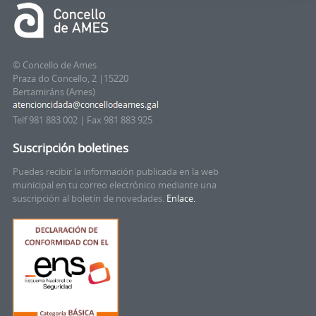
© Concello de Ames
Praza do Concello, 2 |15220
Bertamiráns (Ames)
Telf 981 883 002 | Fax 981 883 925
Suscripción boletines
Puedes recibir la información publicada en la web
municipal en tu correo electrónico mediante una
suscripción al boletín de novedades.
Enlace.