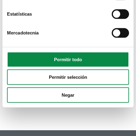
caninos
Estatísticas
Objetivo principal y pequeña descripción: Se pretende
concienciar a la ciudadanía de la importancia de la
Mercadotecnia
recogida de los excrementos caninos y evitar convertir las
zonas de ocio en focos de insalubridad
Personas destinatarias: Toda la ciudadanía poseedora de
un perro
Permitir todo
Documentos relacionados.
Ver cartel.
Permitir selección
Negar