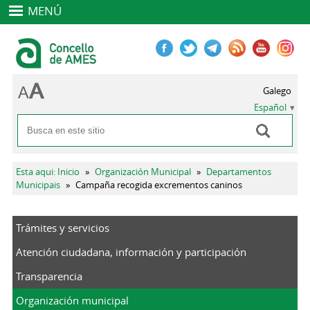
MENÚ
Galego
Español
Buscar
Formulario de búsqueda
Se encuentra usted aquí
Esta aqui: Inicio
»
Organización Municipal
»
Departamentos
Municipais
»
Campaña recogida excrementos caninos
Trámites y servicios
Atención ciudadana, información y participación
Transparencia
Organización municipal