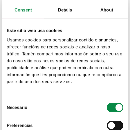
Departamentos municipales
Personal Municipal
Consent
Details
About
Este sitio web usa cookies
Ofertas de empleo público
Procesos selectivos
Usamos cookies para personalizar contido e anuncios,
ofrecer funcións de redes sociais e analizar o noso
tráfico. Tamén compartimos información sobre o seu uso
do noso sitio cos nosos socios de redes sociais,
publicidade e análise que poden combinala con outra
Bolsas de trabajo
Convenios y pactos
información que lles proporcionou ou que recompilaron a
laborales
partir do uso dos seus servizos.
Consent
Formación
Representación del personal
Necesario
Selection
Preferencias
Solapas principales
Campaña recogida excrementos