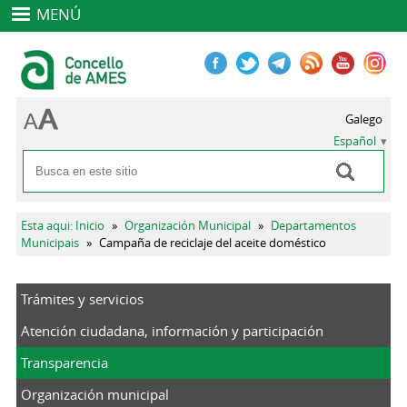
MENÚ
Galego
Español
Buscar
Formulario de búsqueda
Se encuentra usted aquí
Esta aqui: Inicio
»
Organización Municipal
»
Departamentos
Municipais
»
Campaña de reciclaje del aceite doméstico
Trámites y servicios
Atención ciudadana, información y participación
Transparencia
Organización municipal