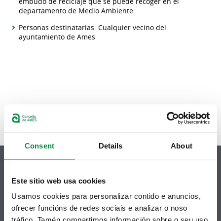
embudo de reciclaje que se puede recoger en el
departamento de Medio Ambiente.
Personas destinatarias: Cualquier vecino del
ayuntamiento de Ames
Consent
Details
About
Este sitio web usa cookies
Usamos cookies para personalizar contido e anuncios,
© Concello de Ames
ofrecer funcións de redes sociais e analizar o noso
Praza do Concello, 2 |15220
Bertamiráns (Ames)
tráfico. Tamén compartimos información sobre o seu uso