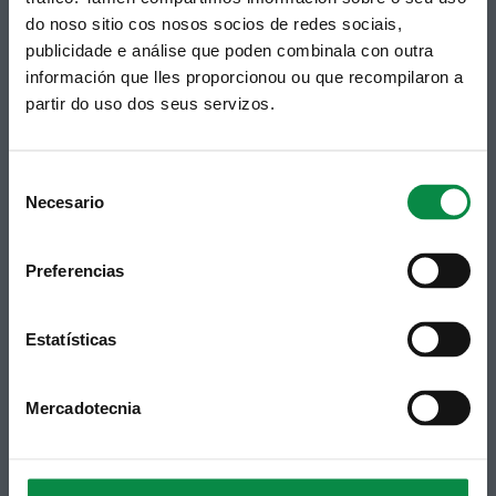
do noso sitio cos nosos socios de redes sociais,
Telf 981 883 002 | Fax 981 883 925
publicidade e análise que poden combinala con outra
información que lles proporcionou ou que recompilaron a
Suscripción boletines
partir do uso dos seus servizos.
Puedes recibir la información publicada en la web
municipal en tu correo electrónico mediante una
suscripción al boletín de novedades.
Enlace.
Consent
Necesario
Selection
Preferencias
Estatísticas
Mercadotecnia
Síguenos
Política de privacidad
Aviso Legal
Facebook
Accesibilidad
Twitter
Mapa web