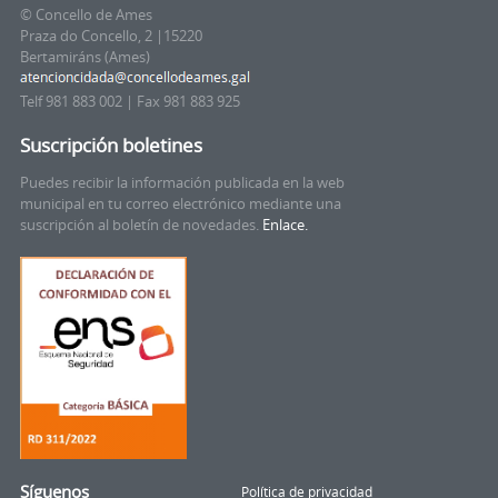
© Concello de Ames
Praza do Concello, 2 |15220
Bertamiráns (Ames)
Telf 981 883 002 | Fax 981 883 925
Suscripción boletines
Puedes recibir la información publicada en la web
municipal en tu correo electrónico mediante una
suscripción al boletín de novedades.
Enlace.
Síguenos
Política de privacidad