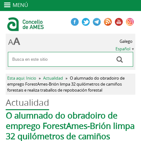
MENÚ
Galego
Español
Buscar
Formulario de búsqueda
Se encuentra usted aquí
Esta aqui: Inicio
»
Actualidad
»
O alumnado do obradoiro de
emprego ForestAmes-Brión limpa 32 quilómetros de camiños
forestais e realiza traballos de repoboación forestal
Actualidad
Solapas principales
O alumnado do obradoiro de
emprego ForestAmes-Brión limpa
32 quilómetros de camiños