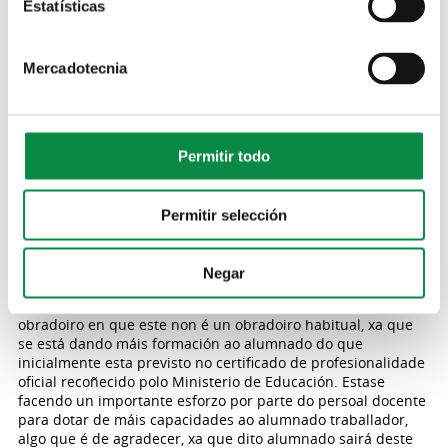
Estatísticas
máis competitivo á hora de intentar entrar no mercado
laboral e adaptarse ás novas tecnoloxías”.
Ademais, dende os Concellos de Ames e Brión estase
Mercadotecnia
facendo un esforzo para que o alumnado dispoña de
maquinara para poder facer prácticas. Tamén se están
realizando saídas de campo, como a que se fixo aos concellos
de Mazaricos e Outes para ver traballos reais de
Permitir todo
repoboación, e demostracións como a que se vai realizar o
vindeiro martes, 27 de abril, sobre traballos de tala de
madeira. Dita demostración estará impartida pola empresa
Husqvarna. Un especialista en manexo de motoserra fará
Permitir selección
unha demostración sobre técnicas de tala de madeira.
O alcalde de Ames, Blas García, agradeceulle ao persoal
Negar
docente e máis ao alumnado do obradoiro o traballo que
están facendo. Blas García engadiu “coincido co director do
obradoiro en que este non é un obradoiro habitual, xa que
se está dando máis formación ao alumnado do que
inicialmente esta previsto no certificado de profesionalidade
oficial recoñecido polo Ministerio de Educación. Estase
facendo un importante esforzo por parte do persoal docente
para dotar de máis capacidades ao alumnado traballador,
algo que é de agradecer, xa que dito alumnado sairá deste