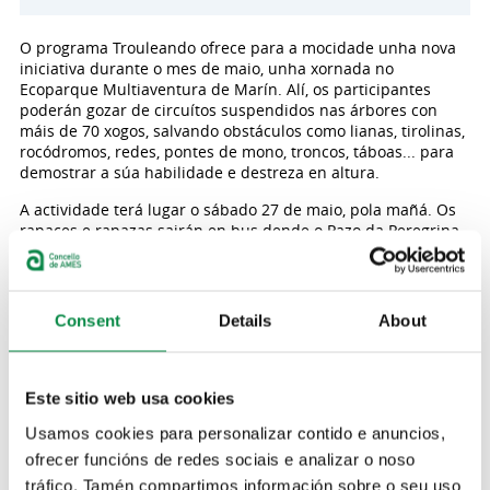
O programa Trouleando ofrece para a mocidade unha nova
iniciativa durante o mes de maio, unha xornada no
Ecoparque Multiaventura de Marín. Alí, os participantes
poderán gozar de circuítos suspendidos nas árbores con
máis de 70 xogos, salvando obstáculos como lianas, tirolinas,
rocódromos, redes, pontes de mono, troncos, táboas... para
demostrar a súa habilidade e destreza en altura.
A actividade terá lugar o sábado 27 de maio, pola mañá. Os
rapaces e rapazas sairán en bus dende o Pazo da Peregrina
de Bertamiráns (ás 8:30 horas) e dende a Casa da Cultura do
Milladoiro (ás 8:45 horas). O regreso aproximado está
previsto para as 14:15 horas no Milladoiro e para as 14:30
horas en Bertamiráns.
Consent
Details
About
Poden participar todos os mozos e mozas que estean
empadroados en Ames a partir dos 12 anos (nados no ano
2010). É imprescindible anotarse previamente, enviando
Este sitio web usa cookies
cuberta
a ficha de inscrición que se pode atopar nesta
ligazón
Usamos cookies para personalizar contido e anuncios,
ao enderezo electrónico
xuventude@concellodeames.gal
entre os días 10 e 14 de
ofrecer funcións de redes sociais e analizar o noso
maio. As prazas son limitadas (hai 40 ocos, que se asignarán
tráfico. Tamén compartimos información sobre o seu uso