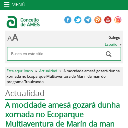
MENÚ
Galego
Español
Buscar
Formulario de búsqueda
Se encuentra usted aquí
Esta aqui: Inicio
»
Actualidad
»
A mocidade amesá gozará dunha
xornada no Ecoparque Multiaventura de Marín da man do
programa Trouleando
Actualidad
Solapas principales
A mocidade amesá gozará dunha
xornada no Ecoparque
Multiaventura de Marín da man