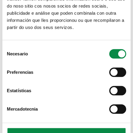
por orde de chegada dos correos ata completarse).
do noso sitio cos nosos socios de redes sociais,
Os rapaces e rapazas deberán ir provistos con calzado
publicidade e análise que poden combinala con outra
cómodo de sola dura (deportivos ou de montaña), roupa
información que lles proporcionou ou que recompilaron a
cómoda, gorra, crema solar, e, en caso de telos, de guantes
partir do uso dos seus servizos.
sen dedos. A empresa aportará o material necesario restante
(arnés, cascos, etc).
Será preciso contar cun mínimo de 20 mozos/as para
Consent
desenvolver a actividade. Para calquera dúbida pódese
Necesario
Selection
contactar co departamento de Xuventude escribindo ao seu
enderezo electrónico,
xuventude@concellodeames.gal
.
Preferencias
Estatísticas
Mercadotecnia