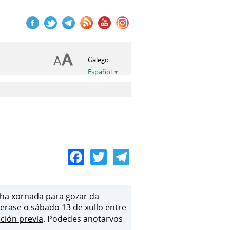
Galego
Español
Facebook
Twitter
Telegram
nha xornada para gozar da
verase o sábado 13 de xullo entre
ición previa
. Podedes anotarvos