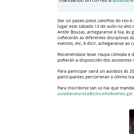
mandando un correo a
auladana
Dar un paseo polos camiños do ceo e a
lugar este sábado 13 de xullo no alto
Antón Bouzas, achegaranse á lúa, ás g
coñecerán as diferentes disciplinas d
eventos, etc; é dicir, achegaranse ao
Recoméndase levar roupa cómoda e de 
poñerán a disposición dos asistentes v
Para participar sairá un autobús ás 2
participantes percorreran o último t
Para inscribirse tan so hai que manda
auladanatureza@concellodeames.gal
.