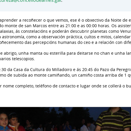
tureza@concellodeames.gal
.
prender a recoñecer o que vemos, ese é o obxectivo da Noite de e
 do monte de san Marcos entre as 21:00 e as 00:00 horas. Os asist
alaxias, ás constelacións e poderán descubrir planetas como Venu
a astronomía, como a observación práctica, cultos e mitos, calendar
 coñecemento das percepcións humanas do ceo e a relación con dife
abrigo, unha manta ou esterilla para deitarse no chan e unha la
arios telescopios.
0:30 da Casa da Cultura do Milladoiro e ás 20:45 do Pazo da Pereg
ramo de subida ao monte camiñando, un camiño costa arriba de 1 q
r nome completo, teléfono de contacto e lugar onde se collerá o bu