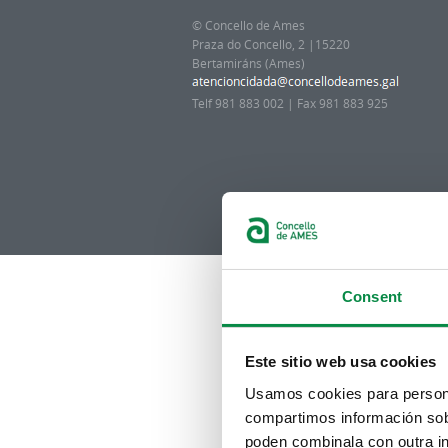
© Concello de Ames
Praza do Concello, 2 |15220
Bertamiráns (Ames)
Telf 981 883 002 | Fax 981 883 925
Consent
Este sitio web usa cookies
Usamos cookies para personal
compartimos información sobr
poden combinala con outra in