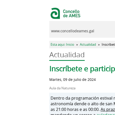
Pasar al contenido principal
www.concellodeames.gal
Se encuentra usted aquí
Esta aqui: Inicio
»
Actualidad
»
Inscríbet
Actualidad
Solapas principales
Inscríbete e partici
Martes, 09 de julio de 2024
Aula da Natureza
Dentro da programación estival m
astronomía dende o alto de san M
as 21:00 horas e as 00:00.
As praz