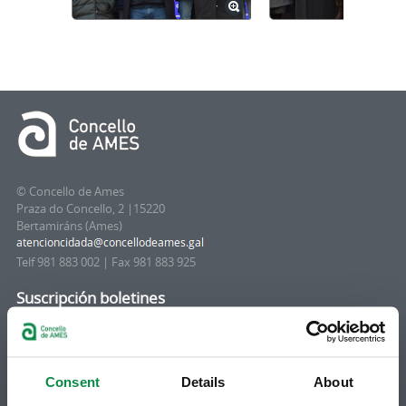
© Concello de Ames
Praza do Concello, 2 |15220
Bertamiráns (Ames)
Telf 981 883 002 | Fax 981 883 925
Suscripción boletines
Puedes recibir la información publicada en la web
municipal en tu correo electrónico mediante una
suscripción al boletín de novedades.
Enlace.
Consent
Details
About