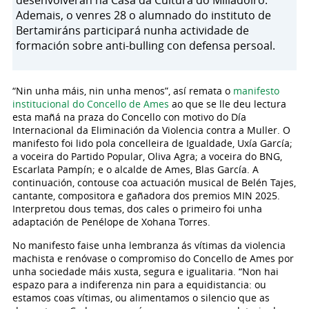
desenvolverán na Casa da Cultura do Milladoiro.
Ademais, o venres 28 o alumnado do instituto de
Bertamiráns participará nunha actividade de
formación sobre anti-bulling con defensa persoal.
​“Nin unha máis, nin unha menos”, así remata o
manifesto
institucional do Concello de Ames
ao que se lle deu lectura
esta mañá na praza do Concello con motivo do Día
Internacional da Eliminación da Violencia contra a Muller. O
manifesto foi lido pola concelleira de Igualdade, Uxía García;
a voceira do Partido Popular, Oliva Agra; a voceira do BNG,
Escarlata Pampín; e o alcalde de Ames, Blas García. A
continuación, contouse coa actuación musical de Belén Tajes,
cantante, compositora e gañadora dos premios MIN 2025.
Interpretou dous temas, dos cales o primeiro foi unha
adaptación de Penélope de Xohana Torres.
​No manifesto faise unha lembranza ás vítimas da violencia
machista e renóvase o compromiso do Concello de Ames por
unha sociedade máis xusta, segura e igualitaria. “Non hai
espazo para a indiferenza nin para a equidistancia: ou
estamos coas vítimas, ou alimentamos o silencio que as