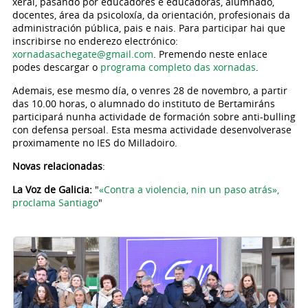
xeral, pasando por educadores e educadoras, alumnado,
docentes, área da psicoloxía, da orientación, profesionais da
administración pública, pais e nais. Para participar hai que
inscribirse no enderezo electrónico:
xornadasachegate@gmail.com
. Premendo neste enlace
podes descargar o
programa completo das xornadas
.
Ademais, ese mesmo día, o venres 28 de novembro, a partir
das 10.00 horas, o alumnado do instituto de Bertamiráns
participará nunha actividade de formación sobre anti-bulling
con defensa persoal. Esta mesma actividade desenvolverase
proximamente no IES do Milladoiro.
Novas relacionadas
:
La Voz de Galicia:
"
«Contra a violencia, nin un paso atrás»,
proclama Santiago
"