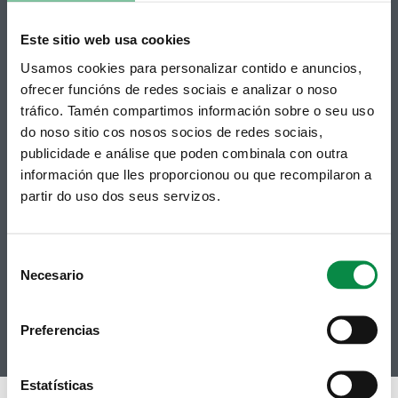
Este sitio web usa cookies
Usamos cookies para personalizar contido e anuncios,
ofrecer funcións de redes sociais e analizar o noso
tráfico. Tamén compartimos información sobre o seu uso
do noso sitio cos nosos socios de redes sociais,
publicidade e análise que poden combinala con outra
Síguenos
Política de privacidad
información que lles proporcionou ou que recompilaron a
Aviso Legal
partir do uso dos seus servizos.
Facebook
Accesibilidad
Twitter
Mapa web
Contacto
Telegram
Politicas de Cookies
Consent
RSS
Hemeroteca
Necesario
Selection
Youtube
Instagram
Preferencias
Estatísticas