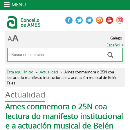
MENÚ
Galego
Español
Buscar
Formulario de búsqueda
Se encuentra usted aquí
Esta aqui: Inicio
»
Actualidad
»
Ames conmemora o 25N coa
lectura do manifesto institucional e a actuación musical de Belén
Tajes
Actualidad
Solapas principales
Ames conmemora o 25N coa
lectura do manifesto institucional
e a actuación musical de Belén