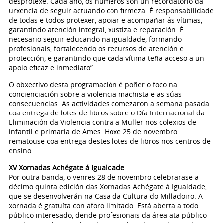
desprotexe. Cada ano, os números son un recordatorio da
urxencia de seguir actuando con firmeza. É responsabilidade
de todas e todos protexer, apoiar e acompañar ás vítimas,
garantindo atención integral, xustiza e reparación. É
necesario seguir educando na igualdade, formando
profesionais, fortalecendo os recursos de atención e
protección, e garantindo que cada vítima teña acceso a un
apoio eficaz e inmediato”.
​O obxectivo desta programación é poñer o foco na
concienciación sobre a violencia machista e as súas
consecuencias. As actividades comezaron a semana pasada
coa entrega de lotes de libros sobre o Día Internacional da
Eliminación da Violencia contra a Muller nos colexios de
infantil e primaria de Ames. Hoxe 25 de novembro
rematouse coa entrega destes lotes de libros nos centros de
ensino.
XV Xornadas Achégate á Igualdade
Por outra banda, o venres 28 de novembro celebrarase a
décimo quinta edición das Xornadas Achégate á Igualdade,
que se desenvolverán na Casa da Cultura do Milladoiro. A
xornada é gratuíta con aforo limitado. Está aberta a todo
público interesado, dende profesionais da área ata público