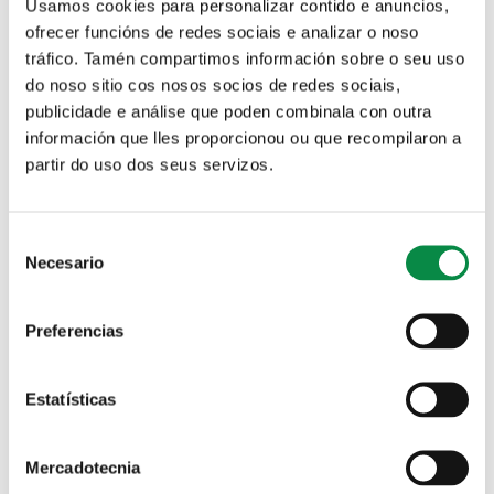
Oficina Virtual Tributaria
Canal de denuncias
Usamos cookies para personalizar contido e anuncios,
ofrecer funcións de redes sociais e analizar o noso
tráfico. Tamén compartimos información sobre o seu uso
do noso sitio cos nosos socios de redes sociais,
publicidade e análise que poden combinala con outra
Solicitud de plaza en las Escuelas infantiles municipales
información que lles proporcionou ou que recompilaron a
partir do uso dos seus servizos.
Solapas principales
Declaración xurada mestres
emma 3 Xaneiro 2019 (II)
Consent
Necesario
Selection
Adjunto
Tamaño
9.99 KB
Preferencias
Estatísticas
Mercadotecnia