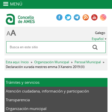
MENÚ
Galego
Español
Buscar
Formulario de búsqueda
Se encuentra usted aquí
Esta aqui: Inicio
»
Organización Municipal
»
Persoal Municipal
»
Declaración xurada mestres emma 3 Xaneiro 2019 (II)
Trámites y servicios
Atención ciudadana, información y participación
Transparencia
Organización municipal