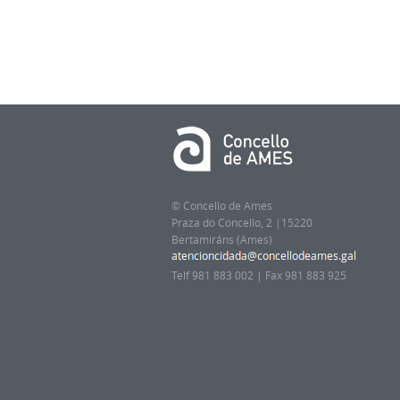
© Concello de Ames
Praza do Concello, 2 |15220
Bertamiráns (Ames)
Telf 981 883 002 | Fax 981 883 925