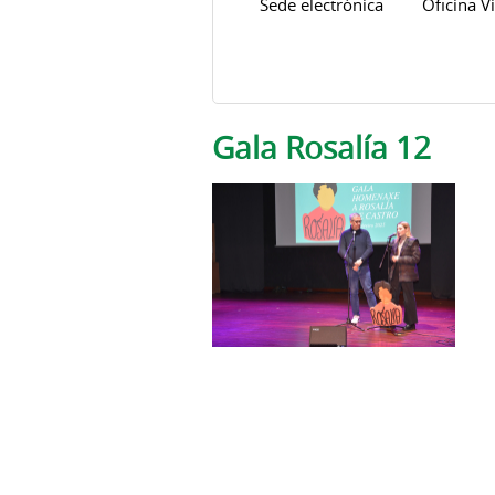
Sede electrónica
Oficina Vi
Solapas principales
Gala Rosalía 12