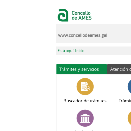
Pasar al contenido principal
www.concellodeames.gal
Se encuentra usted aquí
Está aquí: Inicio
Trámites y servicios
Atención c
Buscador de trámites
Trámit