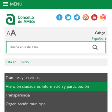
MENÚ
Galego
Español
Buscar
Formulario de búsqueda
Se encuentra usted aquí
Está aquí: Inicio
Trámites y servicios
Atención ciudadana, información y participación
Transparencia
Organización municipal