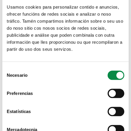
Protección de datos
Asociaciones
Usamos cookies para personalizar contido e anuncios,
personales
ofrecer funcións de redes sociais e analizar o noso
tráfico. Tamén compartimos información sobre o seu uso
do noso sitio cos nosos socios de redes sociais,
publicidade e análise que poden combinala con outra
información que lles proporcionou ou que recompilaron a
Guía empresas
partir do uso dos seus servizos.
Solapas principales
Gala Rosalía 9
Consent
Necesario
Selection
Preferencias
Estatísticas
Mercadotecnia