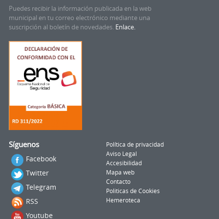
Puedes recibir la información publicada en la web
municipal en tu correo electrónico mediante una
suscripción al boletín de novedades.
Enlace.
Síguenos
Política de privacidad
Aviso Legal
Facebook
Accesibilidad
Twitter
Mapa web
Contacto
Telegram
Politicas de Cookies
RSS
Hemeroteca
Youtube