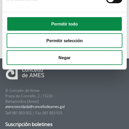
Permitir todo
Permitir selección
Negar
© Concello de Ames
Praza do Concello, 2 |15220
Bertamiráns (Ames)
Telf 981 883 002 | Fax 981 883 925
Suscripción boletines