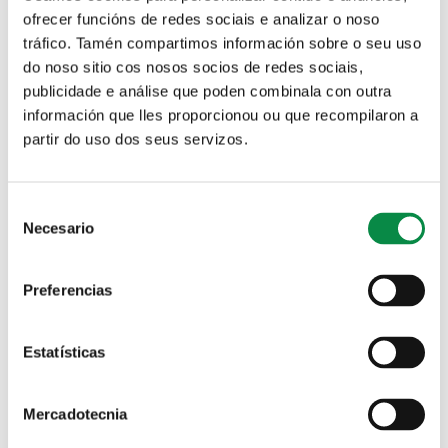
ofrecer funcións de redes sociais e analizar o noso
tráfico. Tamén compartimos información sobre o seu uso
do noso sitio cos nosos socios de redes sociais,
publicidade e análise que poden combinala con outra
Solicitud de plaza en las Escuelas infantiles municipales
información que lles proporcionou ou que recompilaron a
partir do uso dos seus servizos.
Solapas principales
reis magos milladoiro 2022-8
Consent
Necesario
Selection
Preferencias
Estatísticas
Mercadotecnia