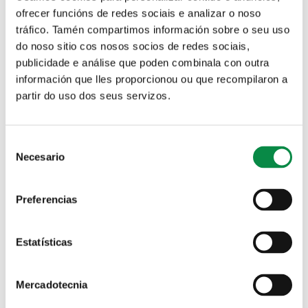
ofrecer funcións de redes sociais e analizar o noso
tráfico. Tamén compartimos información sobre o seu uso
do noso sitio cos nosos socios de redes sociais,
publicidade e análise que poden combinala con outra
Solicitud de plaza en las Escuelas infantiles municipales
información que lles proporcionou ou que recompilaron a
partir do uso dos seus servizos.
Solapas principales
reis magos milladoiro 2022-2
Consent
Necesario
Selection
Preferencias
Estatísticas
Mercadotecnia