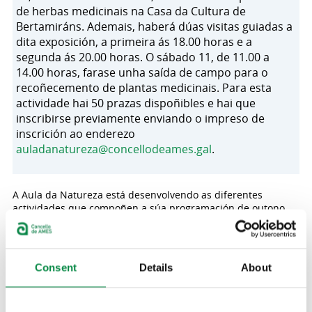
de herbas medicinais na Casa da Cultura de
Bertamiráns. Ademais, haberá dúas visitas guiadas a
dita exposición, a primeira ás 18.00 horas e a
segunda ás 20.00 horas. O sábado 11, de 11.00 a
14.00 horas, farase unha saída de campo para o
recoñecemento de plantas medicinais. Para esta
actividade hai 50 prazas dispoñibles e hai que
inscribirse previamente enviando o impreso de
inscrición ao enderezo
auladanatureza@concellodeames.gal
.
A Aula da Natureza está desenvolvendo as diferentes
actividades que compoñen a súa programación de outono.
Deste xeito, para os días 10 e 11 de outubro está previsto
que a Casa da Cultura de Bertamiráns acolla unhas xornadas
botánicas sobre plantas medicinais. Nestas xornadas
botánicas abordaranse as principais características das
Consent
Details
About
plantas.
Ao longo da historia, as plantas medicinais pasaron de ser
consideradas agasallos divinos a converterse en piares