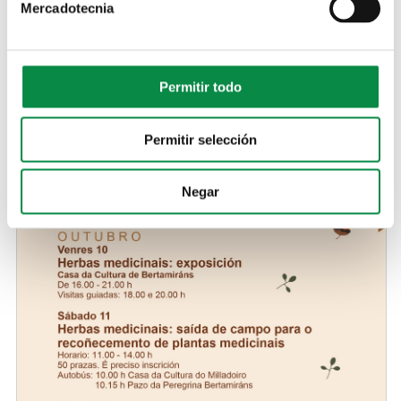
Mercadotecnia
11:00 a 14:00 horas.
Para esta actividade hai 50 prazas dispoñibles e hai que
inscribirse previamente enviando o impreso de inscrición ao
enderezo
auladanatureza@concellodeames.gal
. Haberá
Permitir todo
servizo gratuíto de autobús, que sairá ás 10.00 horas dende
Casa da Cultura do Milladoiro e ás 10:15 horas dende o Pazo
da Peregrina, en Bertamiráns.
Permitir selección
Negar