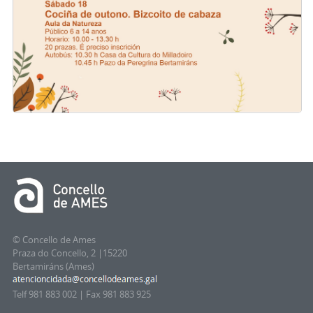
© Concello de Ames
Praza do Concello, 2 |15220
Bertamiráns (Ames)
Telf 981 883 002 | Fax 981 883 925