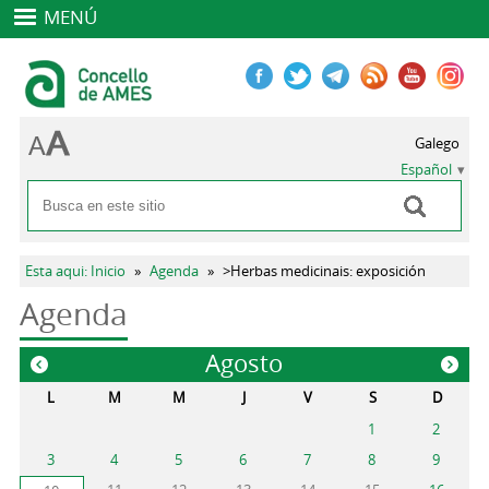
MENÚ
Galego
Español
Buscar
Formulario de búsqueda
Se encuentra usted aquí
Esta aqui: Inicio
»
Agenda
»
>Herbas medicinais: exposición
Agenda
Agosto
«
»
L
M
M
J
V
S
D
1
2
3
4
5
6
7
8
9