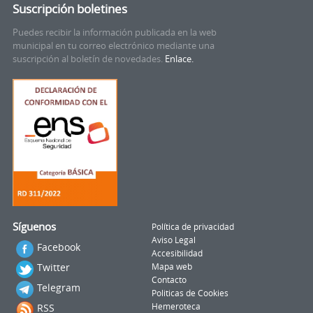
Suscripción boletines
Puedes recibir la información publicada en la web
municipal en tu correo electrónico mediante una
suscripción al boletín de novedades.
Enlace.
Síguenos
Política de privacidad
Aviso Legal
Facebook
Accesibilidad
Twitter
Mapa web
Contacto
Telegram
Politicas de Cookies
RSS
Hemeroteca