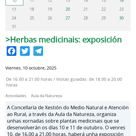
11
12
13
14
15
16
10
18
19
20
21
22
23
17
24
25
26
27
28
29
30
31
Solapas principales
>Herbas medicinais: exposición
Facebook
Twitter
Telegram
Viernes, 10 octubre, 2025
De 16.00 a 21.00 horas / Visitas guiadas: de 18.00 a 20.00
horas
Actividades
Aula da Natureza
A Concellaría de Xestión do Medio Natural e Atención
ao Rural, a través da Aula da Natureza, organiza
unhas xornadas sobre plantas medicinais que se
desenvolverán os días 10 e 11 de outubro. O venres
10, de 16.00 a 21.00 horas, haberá unha exposición