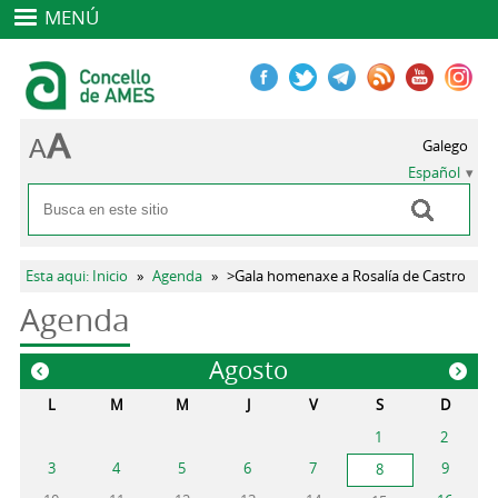
MENÚ
Galego
Español
Buscar
Formulario de búsqueda
Se encuentra usted aquí
Esta aqui: Inicio
»
Agenda
»
>Gala homenaxe a Rosalía de Castro
Agenda
Agosto
«
»
L
M
M
J
V
S
D
1
2
3
4
5
6
7
9
8