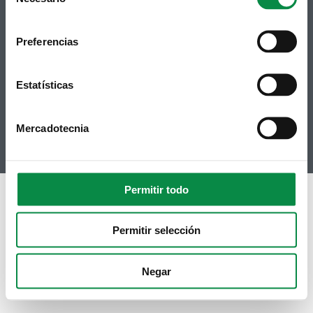
Selection
Síguenos
Política de privacidad
Aviso Legal
Facebook
Accesibilidad
Preferencias
Twitter
Mapa web
Contacto
Telegram
Politicas de Cookies
Estatísticas
RSS
Hemeroteca
Youtube
Mercadotecnia
Instagram
Permitir todo
Permitir selección
Negar