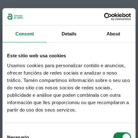
© Concello de Ames
Praza do Concello, 2 |15220
Bertamiráns (Ames)
Consent
Details
About
Telf 981 883 002 | Fax 981 883 925
Suscripción boletines
Este sitio web usa cookies
Puedes recibir la información publicada en la web
municipal en tu correo electrónico mediante una
Usamos cookies para personalizar contido e anuncios,
suscripción al boletín de novedades.
Enlace.
ofrecer funcións de redes sociais e analizar o noso
tráfico. Tamén compartimos información sobre o seu uso
do noso sitio cos nosos socios de redes sociais,
publicidade e análise que poden combinala con outra
información que lles proporcionou ou que recompilaron a
partir do uso dos seus servizos.
Consent
Necesario