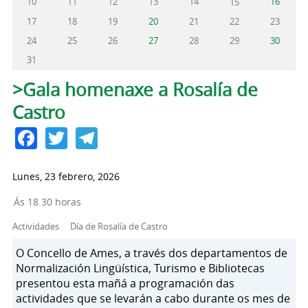
10
11
12
13
14
16
15
17
18
19
20
21
22
23
24
25
26
27
28
29
30
31
Solapas principales
>Gala homenaxe a Rosalía de
Castro
Facebook
Twitter
Telegram
Lunes, 23 febrero, 2026
Ás 18.30 horas
Actividades
Día de Rosalía de Castro
O Concello de Ames, a través dos departamentos de
Normalización Lingüística, Turismo e Bibliotecas
presentou esta mañá a programación das
actividades que se levarán a cabo durante os mes de