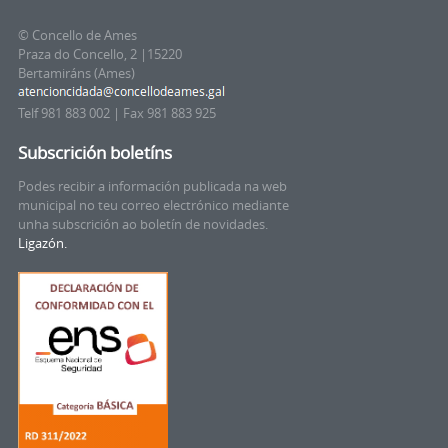
© Concello de Ames
Praza do Concello, 2 |15220
Bertamiráns (Ames)
Telf 981 883 002 | Fax 981 883 925
Subscrición boletíns
Podes recibir a información publicada na web
municipal no teu correo electrónico mediante
unha subscrición ao boletín de novidades.
Ligazón.