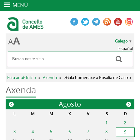
MENÚ
Galego
Español
Buscar
Formulario de busca
Vostede está aquí
Esta aqui: Inicio
»
Axenda
»
>Gala homenaxe a Rosalía de Castro
Axenda
Agosto
«
»
L
M
M
X
V
S
D
1
2
3
4
5
6
7
8
9