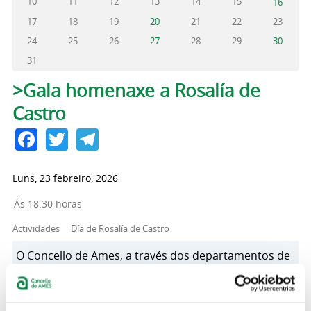
10
11
12
13
14
15
16
17
18
19
20
21
22
23
24
25
26
27
28
29
30
31
Pestanas principais
>Gala homenaxe a Rosalía de
Castro
Facebook
Twitter
Telegram
Luns, 23 febreiro, 2026
Ás 18.30 horas
Actividades
Día de Rosalía de Castro
O Concello de Ames, a través dos departamentos de
Normalización Lingüística, Turismo e Bibliotecas
presentou esta mañá a programación das
actividades que se levarán a cabo durante os mes de