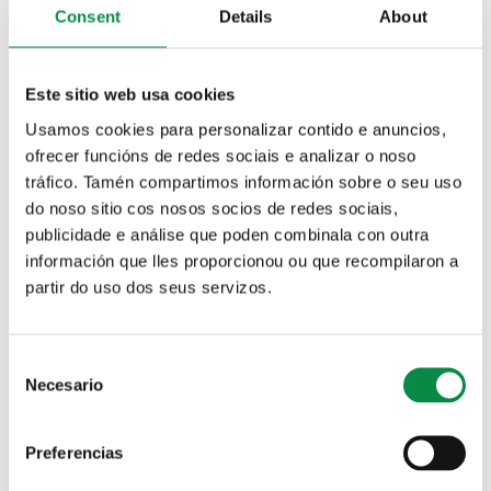
febreiro para conmemorar o Mes de Rosalía. O
Consent
Details
About
obxectivo é difundir a obra e o pensamento
rosaliano e pór en valor os enormes vínculos que a
escritora ten co Concello de Ames. A principal
Este sitio web usa cookies
novidade deste ano é a creación da Rede de Rosalía,
unha proposta para compartir vídeos ou
Usamos cookies para personalizar contido e anuncios,
publicacións con versos rosalianos nas redes sociais
ofrecer funcións de redes sociais e analizar o noso
co cancelo #RosalíaDeAmes e ir tecendo
tráfico. Tamén compartimos información sobre o seu uso
colectivamente a rede de Rosalía. Pódese consultar a
do noso sitio cos nosos socios de redes sociais,
programación completa
premendo na seguinte
publicidade e análise que poden combinala con outra
ligazón
.
información que lles proporcionou ou que recompilaron a
partir do uso dos seus servizos.
O luns 23 de febreiro, aniversario da escritora, celebrarase a
Gala Homenaxe a Rosalía de Castro. Será ás 18.30 horas na
Consent
Casa da Cultura de Bertamiráns e contará coa participación
dos centros educativos de infantil, primaria e secundaria de
Necesario
Selection
Ames. A gala estará presentada pola cantautora e intérprete
Sheila Patricia. A entrada é libre ata completar a capacidade
do auditorio.
Preferencias