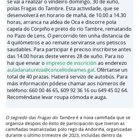
se vai a realizar o vindeiro domingo, 30 de xuño,
polas Fragas do Tambre. Esta actividade, que se
desenvolverá en horario de mañá, de 10.00 a 14.30
horas, arranca na aldea de Oca e discorre pola
capela do Corpiño e preto do río Tambre, rematando
no Pazo de Lens. O percorrido ten unha distancia de
4 quilómetros e ao remate serviranse uns petiscos
saudables. Para participar é preciso inscribirse antes
das 14.00 horas deste venres 28 de xuño. Para iso
hai que enviar o
impreso de inscrición
ao enderezo
auladanatureza@concellodeames.gal
. Ofértanse un
total de 40 prazas. Haberá servizo de autobús. Para
máis información pódese chamar aos números de
teléfono: 660 00 46 65, 609 92 36 16 ou 649 45 02 64.
Recoméndase levar roupa cómoda e auga.
O segredo das Fragas do Tambre
é a nova camiñada que se
organiza despois do éxito de participación que tiveron as
camiñadas teatralizadas polo rego da Andoriña, organizadas
durante o último trimestre de 2023, incluídas dentro da