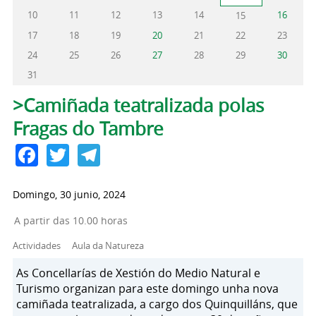
10
11
12
13
14
16
15
17
18
19
20
21
22
23
24
25
26
27
28
29
30
31
Solapas principales
>Camiñada teatralizada polas
Fragas do Tambre
Facebook
Twitter
Telegram
Domingo, 30 junio, 2024
A partir das 10.00 horas
Actividades
Aula da Natureza
As Concellarías de Xestión do Medio Natural e
Turismo organizan para este domingo unha nova
camiñada teatralizada, a cargo dos Quinquilláns, que