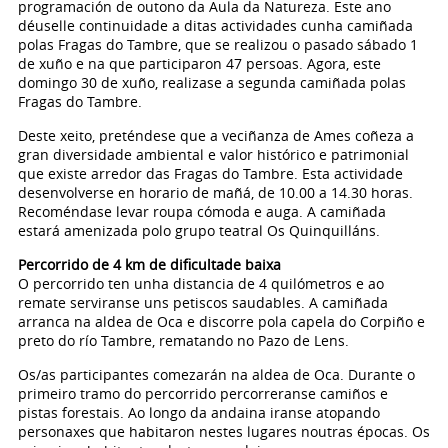
programación de outono da Aula da Natureza. Este ano
déuselle continuidade a ditas actividades cunha camiñada
polas Fragas do Tambre, que se realizou o pasado sábado 1
de xuño e na que participaron 47 persoas. Agora, este
domingo 30 de xuño, realizase a segunda camiñada polas
Fragas do Tambre.
Deste xeito, preténdese que a veciñanza de Ames coñeza a
gran diversidade ambiental e valor histórico e patrimonial
que existe arredor das Fragas do Tambre. Esta actividade
desenvolverse en horario de mañá, de 10.00 a 14.30 horas.
Recoméndase levar roupa cómoda e auga. A camiñada
estará amenizada polo grupo teatral Os Quinquilláns.
Percorrido de 4 km de dificultade baixa
O percorrido ten unha distancia de 4 quilómetros e ao
remate serviranse uns petiscos saudables. A camiñada
arranca na aldea de Oca e discorre pola capela do Corpiño e
preto do río Tambre, rematando no Pazo de Lens.
Os/as participantes comezarán na aldea de Oca. Durante o
primeiro tramo do percorrido percorreranse camiños e
pistas forestais. Ao longo da andaina iranse atopando
personaxes que habitaron nestes lugares noutras épocas. Os