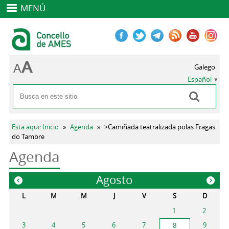
MENÚ
Galego
Español
Buscar
Formulario de búsqueda
Se encuentra usted aquí
Esta aqui: Inicio
»
Agenda
»
>Camiñada teatralizada polas Fragas
do Tambre
Agenda
Agosto
«
»
L
M
M
J
V
S
D
1
2
3
4
5
6
7
9
8