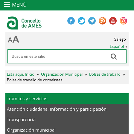
MENÚ
Galego
Español
Buscar
Formulario de búsqueda
Se encuentra usted aquí
Esta aqui: Inicio
»
Organización Municipal
»
Bolsas de traballo
»
Bolsa de traballo de xornalistas
Trámites y servicios
Atención ciudadana, información y participación
Transparencia
Organización municipal