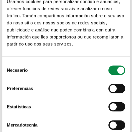
Oficina Virtual Tributaria
Canal de denuncias
Usamos cookies para personalizar contido e anuncios,
ofrecer funcións de redes sociais e analizar o noso
tráfico. Tamén compartimos información sobre o seu uso
do noso sitio cos nosos socios de redes sociais,
publicidade e análise que poden combinala con outra
Solicitud de plaza en las Escuelas infantiles municipales
información que lles proporcionou ou que recompilaron a
partir do uso dos seus servizos.
Solapas principales
Bolsa de traballo de xornalistas
Consent
Fecha publicación:
Miércoles, 8 octubre, 2025
Necesario
Selection
Periodo Inscrición:
Martes, 27 febrero, 2024
Bolsa de traballo de xornalistas (temporais) outubro de 2025
Preferencias
Adjunto
Tamaño
Estatísticas
145.21 KB
Mercadotecnia