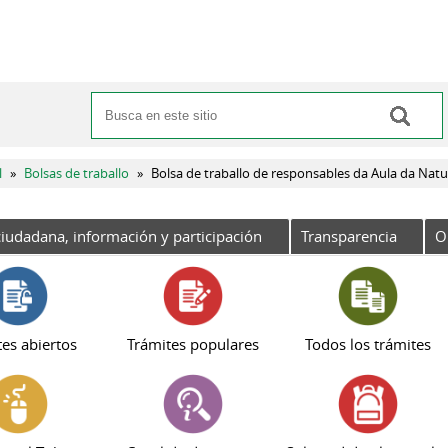
Buscar
Formulario de búsqueda
l
»
Bolsas de traballo
»
Bolsa de traballo de responsables da Aula da Nat
iudadana, información y participación
Transparencia
O
es abiertos
Trámites populares
Todos los trámites