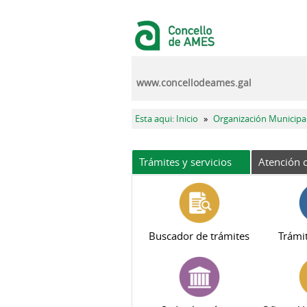
Pasar al contenido principal
www.concellodeames.gal
Se encuentra usted aquí
Esta aqui: Inicio
»
Organización Municipa
Trámites y servicios
Atención c
Buscador de trámites
Trámit