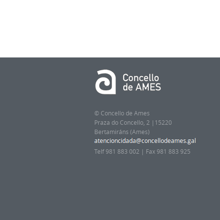
© Concello de Ames
Praza do Concello, 2 |15220
Bertamiráns (Ames)
Telf 981 883 002 | Fax 981 883 925