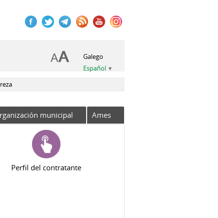
Galego
Español
ureza
rganización municipal
Ames
Perfil del contratante