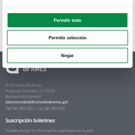
ás restricións anunciadas este fin de semana, que aluden á
imposibilidade de facer actos de pé nos que se sirvan
aperitivos, sen esquecer a crecente cifra de casos no
Permitir todo
concello.
Permitir selección
Negar
© Concello de Ames
Praza do Concello, 2 |15220
Bertamiráns (Ames)
Telf 981 883 002 | Fax 981 883 925
Suscripción boletines
Puedes recibir la información publicada en la web