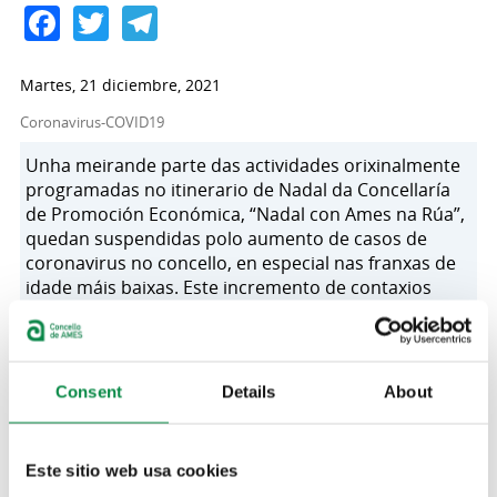
Facebook
Twitter
Telegram
Martes, 21 diciembre, 2021
Coronavirus-COVID19
Unha meirande parte das actividades orixinalmente
programadas no itinerario de Nadal da Concellaría
de Promoción Económica, “Nadal con Ames na Rúa”,
quedan suspendidas polo aumento de casos de
coronavirus no concello, en especial nas franxas de
idade máis baixas. Este incremento de contaxios
provoca que as propostas que requirían de certa
interacción das persoas participantes xa non sexan
adecuadas.
Consent
Details
About
Todos os obradoiros de Nadal, tanto en Bertamiráns como no
Milladoiro, así como o programa de conciliación “Concilia co
Comercio” quedan cancelados. As empresas que
Este sitio web usa cookies
xestionaban estas actividades xa foron avisadas durante a