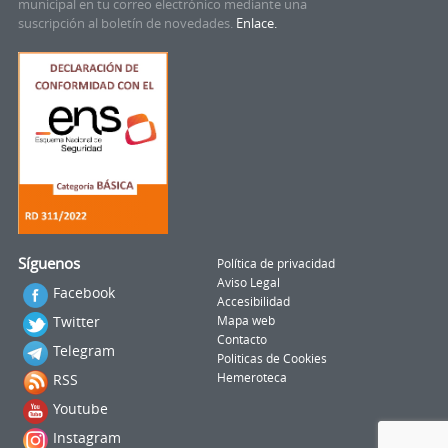
municipal en tu correo electrónico mediante una
suscripción al boletín de novedades.
Enlace.
Síguenos
Política de privacidad
Aviso Legal
Facebook
Accesibilidad
Twitter
Mapa web
Contacto
Telegram
Politicas de Cookies
RSS
Hemeroteca
Youtube
Instagram