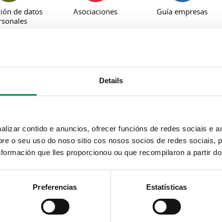
ión de datos
Asociaciones
Guía empresas
rsonales
Details
Rexistro municipal de
Solicitude de locais
asociacións
municipais para
asociacións
izar contido e anuncios, ofrecer funcións de redes sociais e an
e o seu uso do noso sitio cos nosos socios de redes sociais, p
formación que lles proporcionou ou que recompilaron a partir d
Preferencias
Estatísticas