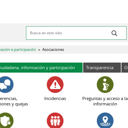
Buscar
Formulario de búsqueda
mación e participación
»
Asociaciones
iudadana, información y participación
Transparencia
O
erencias,
Incidencias
Preguntas y acceso a la
iones y quejas
información