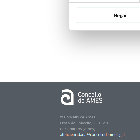
Negar
© Concello de Ames
Praza do Concello, 2 |15220
Bertamiráns (Ames)