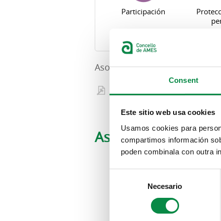
Participación
Protecc
pe
Asociaciones
Consent
Lexislación aplicable
Este sitio web usa cookies
Usamos cookies para personal
Solapas principales
Asociaciones
compartimos información sobr
poden combinala con outra in
Consent
Necesario
Selection