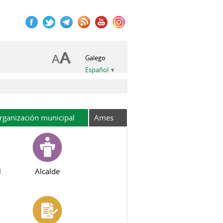
Galego
Español
rganización municipal
Ames
l
Alcalde