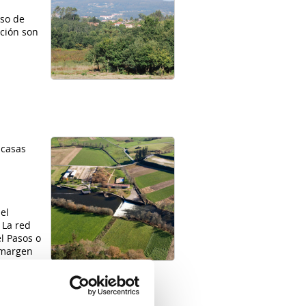
nso de
ación son
scasas
el
 La red
el Pasos o
 margen
viales.
meixenda. Hacia el sur, donde la
a calidad para el aprovechamiento