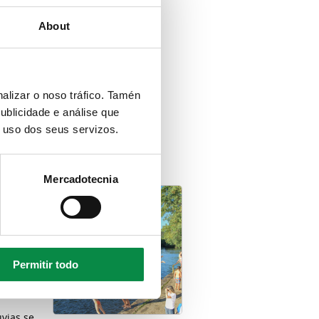
About
 Bertamiráns; las migmatitas
sos de rocas sedimentarias en una
alizar o noso tráfico. Tamén
ublicidade e análise que
o uso dos seus servizos.
Mercadotecnia
os suaves y
8º en
Permitir todo
uvias se