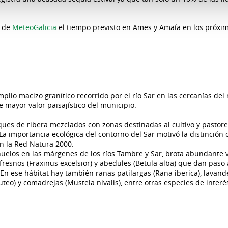
b de
MeteoGalicia
el tiempo previsto en Ames y Amaía en los próxim
plio macizo granítico recorrido por el río Sar en las cercanías del
 mayor valor paisajístico del municipio.
sques de ribera mezclados con zonas destinadas al cultivo y pastore
 La importancia ecológica del contorno del Sar motivó la distinción
 en la Red Natura 2000.
elos en las márgenes de los ríos Tambre y Sar, brota abundante 
, fresnos (Fraxinus excelsior) y abedules (Betula alba) que dan pas
 En ese hábitat hay también ranas patilargas (Rana iberica), lavand
uteo) y comadrejas (Mustela nivalis), entre otras especies de interé