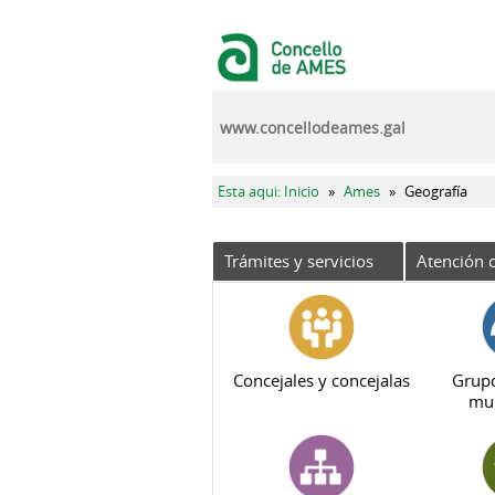
Pasar al contenido principal
www.concellodeames.gal
Se encuentra usted aquí
Esta aqui: Inicio
»
Ames
»
Geografía
Trámites y servicios
Atención c
Concejales y concejalas
Grupo
mun