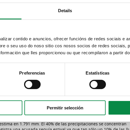
Details
s, que se extiende en el mapa geológico de Pontealbar, Espiñeira a
 hacia la Esclavitud y se encuentran abundantes depósitos arcillo
izar contido e anuncios, ofrecer funcións de redes sociais e an
e o seu uso do noso sitio cos nosos socios de redes sociais, p
formación que lles proporcionou ou que recompilaron a partir d
Preferencias
Estatísticas
á muy matizado por su localización en un valle, siendo los inviern
e concentran fundamentalmente en los meses de octubre a mayo.
dominio climático oceánico hiperhúmedo.
. Los inviernos son moderados, con una media que no baja de los 
Permitir selección
tura media de julio, el mes más cálido, es de 21º.
 estima en 1.791 mm. El 40% de las precipitaciones se concentran
istra una acusada sequía estival ya que tan sólo un 10% de las ll