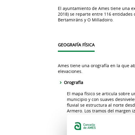
El ayuntamiento de Ames tiene una ex
2018) se reparte entre 116 entidades 
Bertamiráns y O Milladoiro.
GEOGRAFÍA FÍSICA
Ames tiene una orografía en la que a
elevaciones.
Orografía
El mapa físico se articula sobre 
municipio y con suaves desniveles
fluvial se estructura al norte des
Armero. Los tramos del margen i
derecho por solana. En el río Tam
O Espiño, con 424 metros de altit
orografía es más suave sobresale