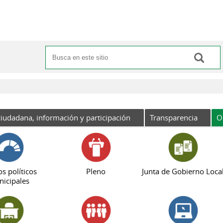
Buscar
Formulario de búsqueda
iudadana, información y participación
Transparencia
O
s políticos
Pleno
Junta de Gobierno Loca
icipales