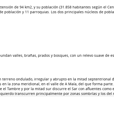
tensión de 94 km2, y su población (31.858 habitantes según el Ce
de población y 11 parroquias. Los dos principales núcleos de pobl
bundan valles, brañas, prados y bosques, con un relevo suave de e
un terreno ondulado, irregular y abrupto en la mitad septentrional d
 en la zona meridional, en el valle de A Maía, del que forma parte.
de el Tambre y por la mitad sur discurre el Sar con afluentes como 
zquierdo transcurren principalmente por zonas sombrías y los del
bre hay aluviones cuaternarios dispuestos en forma de terrazas flu
ud, o Pedrouzos, con 385 metros, son elevaciones de la Sierra de A
 Pena Mosqueira con 252 metros sobre una tierra fértil y de buen