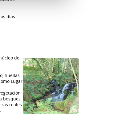
os días.
 núcleo de
o, huellas
 como Lugar
vegetación
o a bosques
eras reales
s