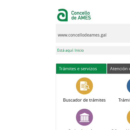
Ir o contido principal
www.concellodeames.gal
Vostede está aquí
Está aquí: Inicio
Trámites e servizos
Atención 
Buscador de trámites
Trámi