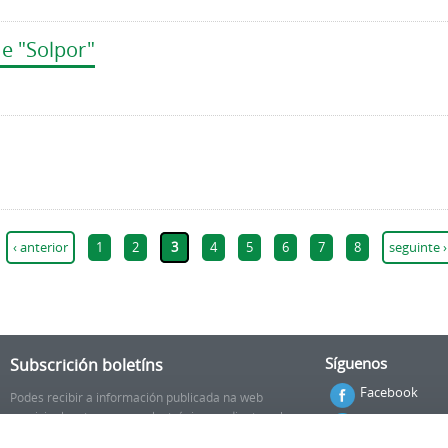
 e "Solpor"
‹ anterior
1
2
3
4
5
6
7
8
seguinte ›
Subscrición boletíns
Síguenos
Facebook
Podes recibir a información publicada na web
municipal no teu correo electrónico mediante unha
Twitter
subscrición ao boletín de novidades.
Ligazón.