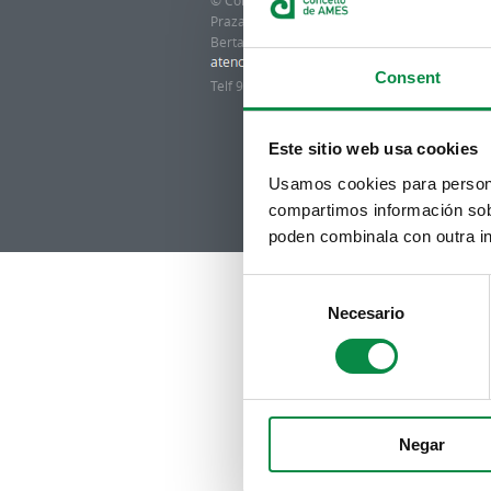
© Concello de Ames
Praza do Concello, 2 |15220
Bertamiráns (Ames)
Consent
Telf 981 883 002 | Fax 981 883 925
Este sitio web usa cookies
Usamos cookies para personal
compartimos información sobr
poden combinala con outra in
Consent
Necesario
Selection
Negar