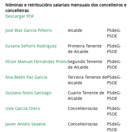
Nóminas e retribucións salariais mensuais dos concelleiros e
concelleiras
Descargar PDF
José Blas García Piñeiro
Alcalde
PSdeG-
PSOE
Susana Señorís Rodríguez
Primeira Tenente
PSdeG-
de Alcalde
PSOE
Víctor Manuel Fernández Prieto
Segundo Tenente
PSdeG-
de Alcalde
PSOE
Ana Belén Paz García
Terceira Tenente de
PSdeG-
Alcalde
PSOE
Gustavo Nieto Santiago
Cuarto Tenente de
PSdeG-
Alcalde
PSOE
Uxía García Otero
Concelleiros/as
PSdeG-
PSOE
Javier Antelo Seoane
Concelleiros/as
PSdeG-
PSOE