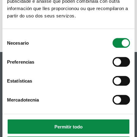
publicidade e análise que poden combinala con outra
Rosalía Seijas Tuñas
información que lles proporcionou ou que recompilaron a
Concelleiros/as
BNG
partir do uso dos seus servizos.
Carlos García Vieito
Concelleiros/as
BNG
Luísa Feijoo Montero
Concelleiros/as
ESCO
Consent
Necesario
Selection
Preferencias
Estatísticas
© Concello de Ames
Praza do Concello, 2 |15220
Bertamiráns (Ames)
Mercadotecnia
Telf 981 883 002 | Fax 981 883 925
Subscrición boletíns
Permitir todo
Podes recibir a información publicada na web