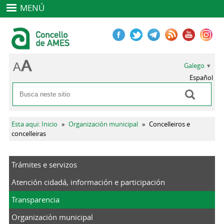
MENÚ
Galego
Español
Buscar
Formulario de busca
Vostede está aquí
Esta aqui: Inicio
»
Organización municipal
»
Concelleiros e
concelleiras
Trámites e servizos
Atención cidadá, información e participación
Transparencia
Organización municipal