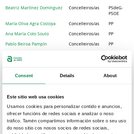
Beatriz Martínez Domínguez
Concelleiros/as
PSdeG-
PSOE
María Oliva Agra Costoya
Concelleiros/as
PP
Ana María Coto Souto
Concelleiros/as
PP
Pablo Beiroa Pampín
Concelleiros/as
PP
María Belén Castro
Concelleiros/as
PP
Montenegro
José Ramón Oulego Erroz
Concelleiros/as
PP
Consent
Details
About
Roberto José Martínez Viaño
Concelleiros/as
PP
María Mercedes Martínez
Concelleiros/as
PP
Carballeira
Este sitio web usa cookies
Escarlata Pampín López
Concelleiros/as
BNG
Usamos cookies para personalizar contido e anuncios,
ofrecer funcións de redes sociais e analizar o noso
Natividade De Jesús González
Concelleiros/as
BNG
tráfico. Tamén compartimos información sobre o seu uso
Rodríguez
do noso sitio cos nosos socios de redes sociais,
Alexandre Espinosa Menor
Concelleiros/as
BNG