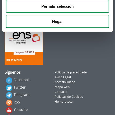
municipal no teu correo electrónico mediante
unha subscrición ao boletín de novidades.
Permitir selección
Ligazón.
Negar
Síguenos
Política de privacidade
Aviso Legal
Facebook
Accesibilidade
Twitter
Mapa web
Contacto
Telegram
Politicas de Cookies
RSS
Hemeroteca
Youtube