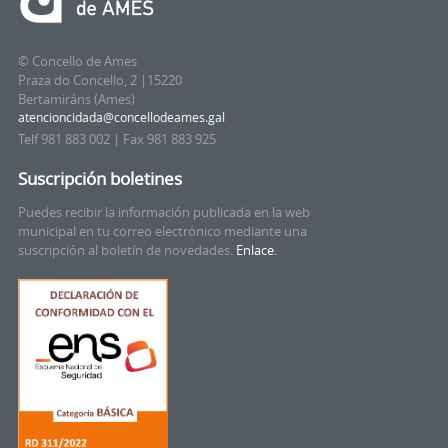
© Concello de Ames
Praza do Concello, 2 |15220
Bertamiráns (Ames)
Telf 981 883 002 | Fax 981 883 925
Suscripción boletines
Puedes recibir la información publicada en la web
municipal en tu correo electrónico mediante una
suscripción al boletín de novedades.
Enlace.