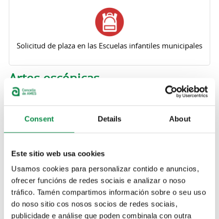
Solicitud de plaza en las Escuelas infantiles municipales
Artes escénicas
> Novo circo: "Drop"
Consent
Details
About
Artes escénicas
> Teatro: "O mozo da última fila"
Este sitio web usa cookies
Usamos cookies para personalizar contido e anuncios,
Artes escénicas
ofrecer funcións de redes sociais e analizar o noso
tráfico. Tamén compartimos información sobre o seu uso
> Teatro: "Estrela do Día"
do noso sitio cos nosos socios de redes sociais,
publicidade e análise que poden combinala con outra
Artes escénicas