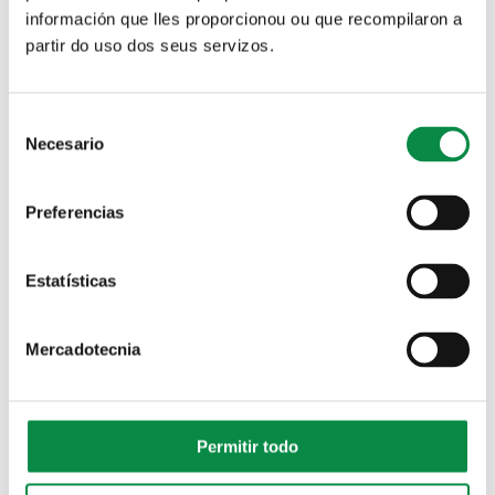
información que lles proporcionou ou que recompilaron a
partir do uso dos seus servizos.
> Teatro: "Gloria Nacional"
Artes escénicas
Consent
Necesario
Selection
> Concerto de Paco Nogueiras no Milladoiro
Artes escénicas
Preferencias
> 25N | Teatro: “A pluma de Rosalía”
Estatísticas
Artes escénicas
Mercadotecnia
> 25N | Teatro: “Golpes”
Artes escénicas
Permitir todo
>Teatro: "Bernarda"