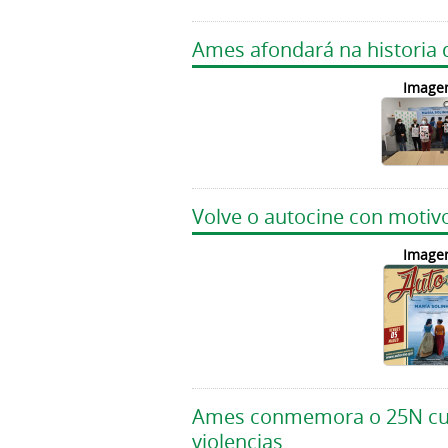
Ames afondará na historia 
Image
Volve o autocine con motiv
Image
Ames conmemora o 25N cunh
violencias