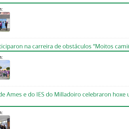
n:
ticiparon na carreira de obstáculos “Moitos ca
n:
e Ames e do IES do Milladoiro celebraron hoxe u
n: