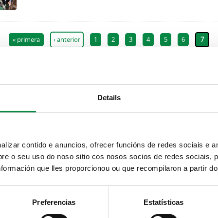
« primera
‹ anterior
1
2
3
4
5
6
7
Suscripción boletines
Síguenos
Details
Facebook
Puedes recibir la información publicada en la web
municipal en tu correo electrónico mediante una
Twitter
suscripción al boletín de novedades.
Enlace.
Telegram
izar contido e anuncios, ofrecer funcións de redes sociais e an
RSS
e o seu uso do noso sitio cos nosos socios de redes sociais, p
Youtube
formación que lles proporcionou ou que recompilaron a partir d
Instagram
Preferencias
Estatísticas