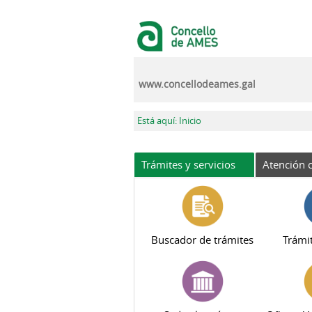
Pasar al contenido principal
www.concellodeames.gal
Se encuentra usted aquí
Está aquí: Inicio
Trámites y servicios
Atención c
Buscador de trámites
Trámit