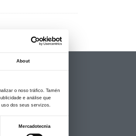
Política de privacidad
About
Aviso Legal
Accesibilidad
Mapa web
Contacto
alizar o noso tráfico. Tamén
Politicas de Cookies
ublicidade e análise que
Hemeroteca
o uso dos seus servizos.
Mercadotecnia