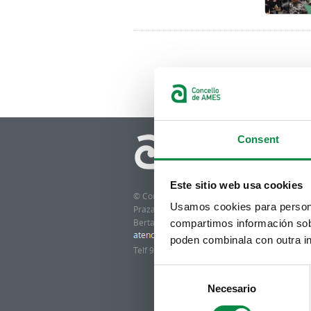
Páginas
Consent
Este sitio web usa cookies
© Concello de Ames
Usamos cookies para personal
Praza do Concello, 2 |15220
Bertamiráns (Ames)
compartimos información sobr
poden combinala con outra in
Telf 981 883 002 | Fax 981 883 925
Consent
Necesario
Selection