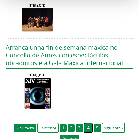
Imagen:
Arranca unha fin de semana máxica no
Concello de Ames con espectáculos,
obradoiros e a Gala Máxica Internacional
Imagen:
Páginas
« primera
‹ anterior
1
2
3
4
5
siguiente ›
última »