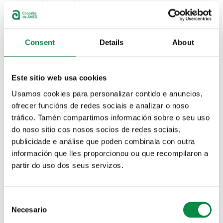
>Obradoiros de Maxia
Actividades
Consent
Details
About
>Obradoiros de Maxia
Actividades
Este sitio web usa cookies
Usamos cookies para personalizar contido e anuncios,
>Gala Máxica unipersoal
ofrecer funcións de redes sociais e analizar o noso
tráfico. Tamén compartimos información sobre o seu uso
Actividades
do noso sitio cos nosos socios de redes sociais,
publicidade e análise que poden combinala con outra
>Gala máxica infantil
información que lles proporcionou ou que recompilaron a
Actividades
partir do uso dos seus servizos.
Comeza a XV edición do Festival de Maxia de
Consent
Ames
Necesario
Selection