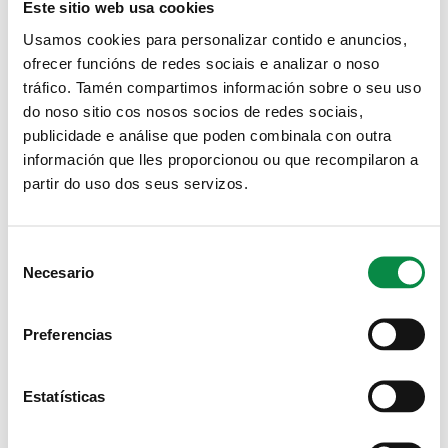
Este sitio web usa cookies
Imagen:
Usamos cookies para personalizar contido e anuncios,
ofrecer funcións de redes sociais e analizar o noso
tráfico. Tamén compartimos información sobre o seu uso
do noso sitio cos nosos socios de redes sociais,
publicidade e análise que poden combinala con outra
>Curso robótica: deseño 3D
información que lles proporcionou ou que recompilaron a
partir do uso dos seus servizos.
Actividades
>Curso robótica: programación electrónica
Consent
Necesario
Selection
Actividades
Páginas
Preferencias
« primera
‹ anterior
…
3
4
5
6
7
8
9
10
11
siguiente ›
última »
Estatísticas