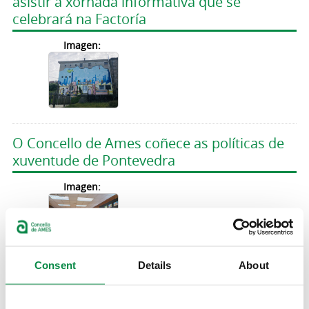
asistir á xornada informativa que se
celebrará na Factoría
Imagen:
O Concello de Ames coñece as políticas de
xuventude de Pontevedra
Imagen:
Consent
Details
About
Inscríbete nos obradoiros de robótica que
organiza a OMIX