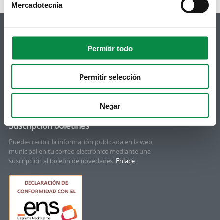
Mercadotecnia
Permitir todo
© Concello de Ames
Permitir selección
Praza do Concello, 2 |15220
Bertamiráns (Ames)
Negar
Telf 981 883 002 | Fax 981 883 925
Suscripción boletines
Puedes recibir la información publicada en la web
municipal en tu correo electrónico mediante una
suscripción al boletín de novedades.
Enlace.