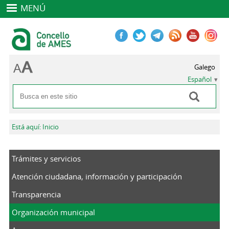
MENÚ
Galego
Español
Buscar
Formulario de búsqueda
Se encuentra usted aquí
Está aquí: Inicio
Trámites y servicios
Atención ciudadana, información y participación
Transparencia
Organización municipal