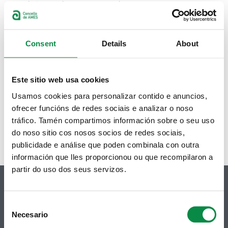
Madalena do 11 ao 15 de marzo
Menú da Rede de Comedores Escolares
Consent
Details
About
(xantar, almorzo e merenda) do 11 ao 15 de
marzo
Este sitio web usa cookies
Páginas
Usamos cookies para personalizar contido e anuncios,
« primera
‹ anterior
…
9
10
11
12
13
14
15
ofrecer funcións de redes sociais e analizar o noso
tráfico. Tamén compartimos información sobre o seu uso
16
17
…
siguiente ›
última »
do noso sitio cos nosos socios de redes sociais,
publicidade e análise que poden combinala con outra
información que lles proporcionou ou que recompilaron a
partir do uso dos seus servizos.
Consent
Necesario
Selection
© Concello de Ames